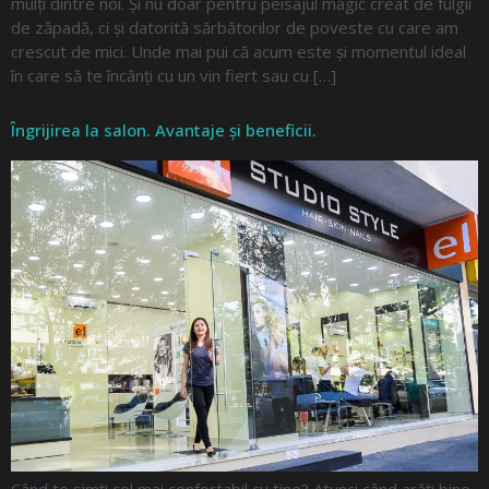
mulți dintre noi. Și nu doar pentru peisajul magic creat de fulgii
de zăpadă, ci și datorită sărbătorilor de poveste cu care am
crescut de mici. Unde mai pui că acum este și momentul ideal
în care să te încânți cu un vin fiert sau cu […]
Îngrijirea la salon. Avantaje și beneficii.