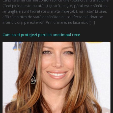
Când te simți cel mai confortabil cu tine? Atunci când arăți bine.
Când pielea este curată, și iți strălucește, părul este sănătos,
iar unghiile sunt hidratate și arată impecabil, nu-i așa? Ei bine,
află că un ritm de viață nesănătos nu te afectează doar pe
interior, ci și pe exterior. Prin urmare, nu lăsa nicio […]
Cum sa-ti protejezi parul in anotimpul rece