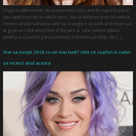
Frigul si diferentele de temperatura pe care le suporta parul
tau cand treci de la cald la rece, duc la deteriorarea lui vizibila.
Pentru un par sanatos care sa-ti asigure un look-ul trebuie sa
ai grija sa-l hidratezi bine in fiecare zi. Iata cateva sfaturi
pentru a-ti pastra parul puternic si frumos pe timp de […]
Vrei sa incepi 2016 cu un nou look? Uite ce coafuri si culori
sa incerci anul acesta