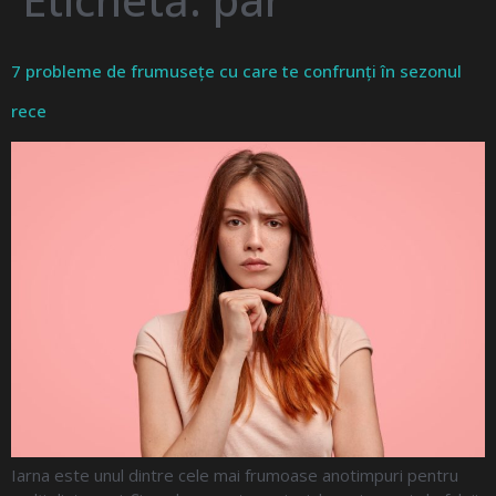
7 probleme de frumusețe cu care te confrunți în sezonul
rece
Iarna este unul dintre cele mai frumoase anotimpuri pentru