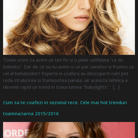
Toate vrem sa avem un ten fin si o piele catifelata “ca de
bebelus”. Dar de ce sa nu avem si un par sanatos si frumos ca
cel al bebelusilor? Expertii in coafura au descoperit cum pot
reda stralucirea si frumusetea parului, iar aceasta tehnica a
devenit rapid un trend in toata lumea: “babylights”. […]
Cum sa te coafezi in sezonul rece. Cele mai hot trenduri
toamna/iarna 2015/2016