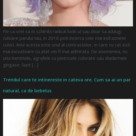
Fie ca vrei sa iti schimbi radical look-ul sau doar sa adaugi
culoare parului tau, in 2016 poti incerca cele mai indraznete
culori. Anul acesta este unul al contrastelor, in care cu cat esti
mai inovatoare cu atat vei fi mai admirata. De asemenea, nu
uita bentitele, agrafele cu pietricele colorate sau diademele
gingase. Sunt […]
Trendul care te intinereste in cateva ore. Cum sa ai un par
natural, ca de bebelus