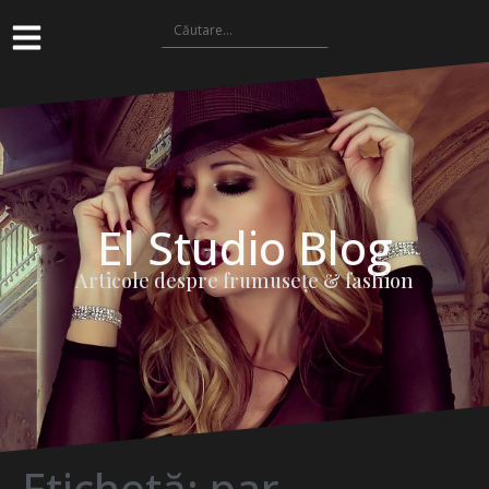
El Studio Blog
Articole despre frumuseţe & fashion
Etichetă:
par