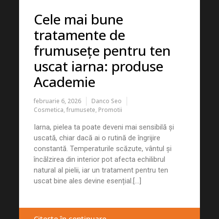
Cele mai bune
tratamente de
frumusețe pentru ten
uscat iarna: produse
Academie
februarie 6, 2026
Danco Seo
Cosmetica
,
frumusete
,
Promotii
Iarna, pielea ta poate deveni mai sensibilă și
uscată, chiar dacă ai o rutină de îngrijire
constantă. Temperaturile scăzute, vântul și
încălzirea din interior pot afecta echilibrul
natural al pielii, iar un tratament pentru ten
uscat bine ales devine esențial.[...]
Citește în continuare …