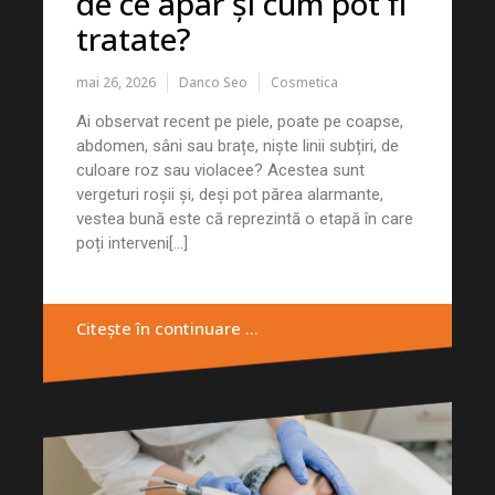
de ce apar și cum pot fi
tratate?
mai 26, 2026
Danco Seo
Cosmetica
Ai observat recent pe piele, poate pe coapse,
abdomen, sâni sau brațe, niște linii subțiri, de
culoare roz sau violacee? Acestea sunt
vergeturi roșii și, deși pot părea alarmante,
vestea bună este că reprezintă o etapă în care
poți interveni[...]
Citește în continuare …