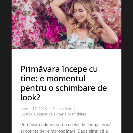
Primăvara începe cu
tine: e momentul
pentru o schimbare de
look?
martie 17, 2026
Danco Seo
Coafor
,
Cosmetica
,
Frizerie
,
Manichiura
Primăvara aduce mereu un val de energie nouă
și dorința de reîmprospătare. Dacă simți că ai