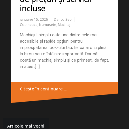
incluse
ianuarie 15, 2026
Danco Seo
Cosmetica
,
frumusete
,
Machiaj
Machiajul simplu este una dintre cele mai
accesibile și rapide opțiuni pentru
împrospătarea look-ului tău, fie că ai o zi plină
la birou sau o întâlnire importantă. Dar cât
costă un machiaj simplu și ce primești, de fapt,
în acest[...]
Citește în continuare …
Articole mai vechi