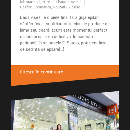
februarie 13, 2026
ElStudio-Admin
Coafor
,
Cosmetica
,
Noutati El-Studio
Dacă visezi la o piele fină, fără grija epilării
săptămânale și fără iritațiile clasice produse de
lama sau ceară, acum este momentul perfect
să începi epilarea definitivă. În această
perioadă, în saloanele El Studio, poți beneficia
de ședința de epilare[...]
Citește în continuare …