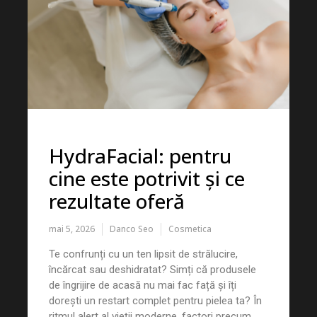
HydraFacial: pentru
cine este potrivit și ce
rezultate oferă
mai 5, 2026
Danco Seo
Cosmetica
Te confrunți cu un ten lipsit de strălucire,
încărcat sau deshidratat? Simți că produsele
de îngrijire de acasă nu mai fac față și îți
dorești un restart complet pentru pielea ta? În
ritmul alert al vieții moderne, factori precum