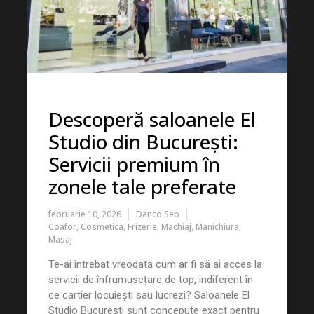
Descoperă saloanele El
Studio din București:
Servicii premium în
zonele tale preferate
februarie 10, 2026
Danco Seo
Coafor
,
Cosmetica
,
Frizerie
,
Machiaj
,
Manichiura
,
Masaj
Te-ai întrebat vreodată cum ar fi să ai acces la
servicii de înfrumusețare de top, indiferent în
ce cartier locuiești sau lucrezi? Saloanele El
Studio București sunt concepute exact pentru