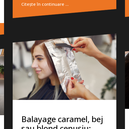
Citește în continuare …
Balayage caramel, bej
sau blond cenușiu: