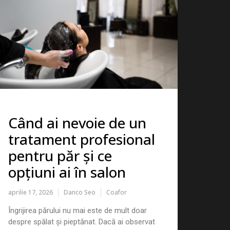
Când ai nevoie de un
tratament profesional
pentru păr și ce
opțiuni ai în salon
aprilie 17, 2026
Danco Seo
Coafor
Îngrijirea părului nu mai este de mult doar
despre spălat și pieptănat. Dacă ai observat