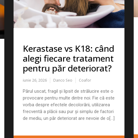
Kerastase vs K18: când
alegi fiecare tratament
pentru păr deteriorat?
iunie 26, 2026
Danco Seo
Coafor
Părul uscat, fragil și lipsit de strălucire este o
provocare pentru multe dintre noi. Fie că este
vorba despre efectele decolorării, utilizarea
frecventă a plăcii sau pur și simplu de factori
de mediu, un păr deteriorat are nevoie de o[...]