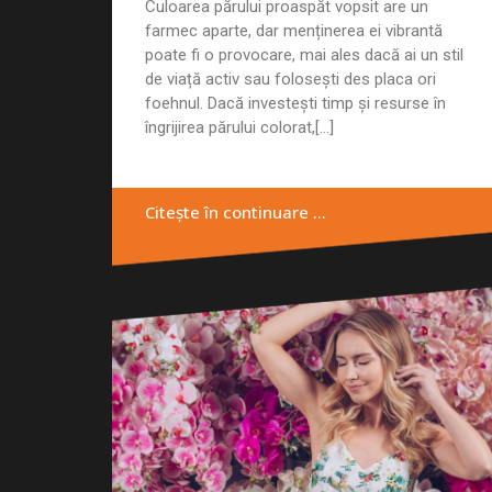
Culoarea părului proaspăt vopsit are un
farmec aparte, dar menținerea ei vibrantă
poate fi o provocare, mai ales dacă ai un stil
de viață activ sau folosești des placa ori
foehnul. Dacă investești timp și resurse în
îngrijirea părului colorat,[...]
Citește în continuare …