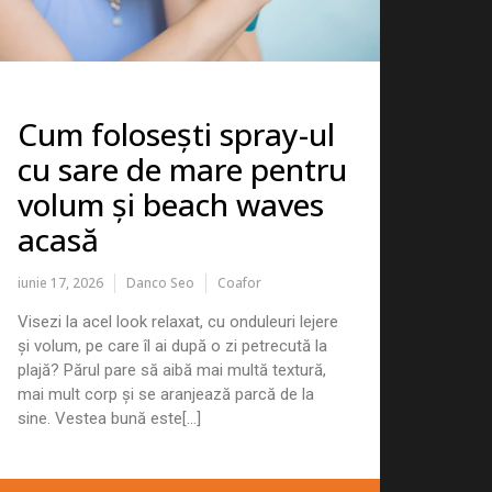
Cum folosești spray-ul
cu sare de mare pentru
volum și beach waves
acasă
iunie 17, 2026
Danco Seo
Coafor
Visezi la acel look relaxat, cu onduleuri lejere
și volum, pe care îl ai după o zi petrecută la
plajă? Părul pare să aibă mai multă textură,
mai mult corp și se aranjează parcă de la
sine. Vestea bună este[...]