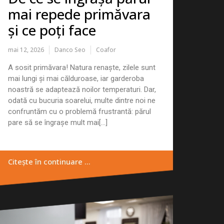
mai repede primăvara
și ce poți face
mai 12, 2026
Danco Seo
Coafor
A sosit primăvara! Natura renaște, zilele sunt
mai lungi și mai călduroase, iar garderoba
noastră se adaptează noilor temperaturi. Dar,
odată cu bucuria soarelui, multe dintre noi ne
confruntăm cu o problemă frustrantă: părul
pare să se îngrașe mult mai[...]
Citește în continuare …