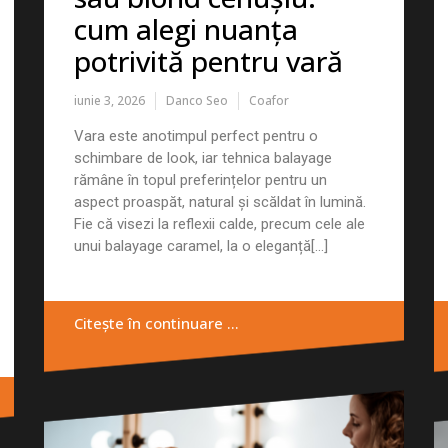
cum alegi nuanța
potrivită pentru vară
iunie 3, 2026
Danco Seo
Coafor
Vara este anotimpul perfect pentru o
schimbare de look, iar tehnica balayage
rămâne în topul preferințelor pentru un
aspect proaspăt, natural și scăldat în lumină.
Fie că visezi la reflexii calde, precum cele ale
unui balayage caramel, la o eleganță[...]
Citește în continuare …