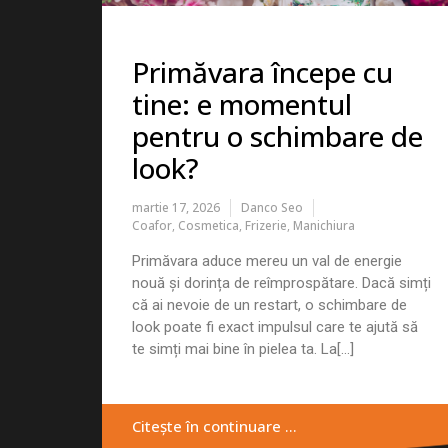
Primăvara începe cu
tine: e momentul
pentru o schimbare de
look?
martie 17, 2026
Danco Seo
Coafor
,
Cosmetica
,
Frizerie
,
Manichiura
Primăvara aduce mereu un val de energie
nouă și dorința de reîmprospătare. Dacă simți
că ai nevoie de un restart, o schimbare de
look poate fi exact impulsul care te ajută să
te simți mai bine în pielea ta. La[...]
Citește în continuare …