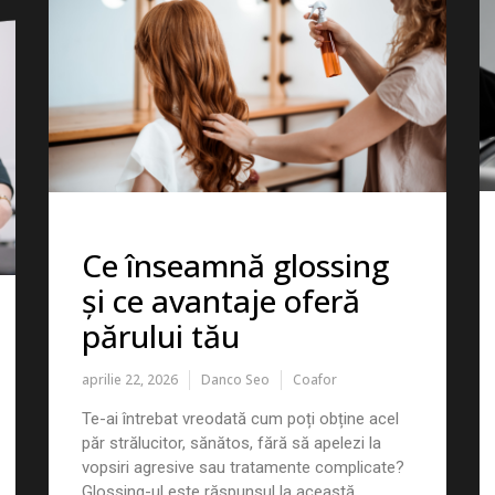
Ce înseamnă glossing
și ce avantaje oferă
părului tău
aprilie 22, 2026
Danco Seo
Coafor
Te-ai întrebat vreodată cum poți obține acel
păr strălucitor, sănătos, fără să apelezi la
vopsiri agresive sau tratamente complicate?
Glossing-ul este răspunsul la această