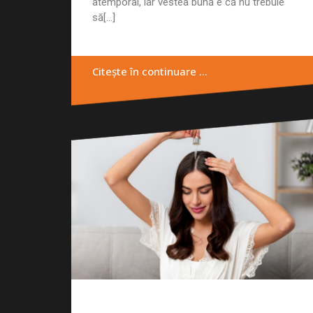
atemporal, iar vestea bună e că nu trebuie
să[...]
Citește în continuare …