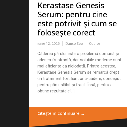
Kerastase Genesis
Serum: pentru cine
este potrivit și cum se
folosește corect
iunie 12, 2026
Danco Seo
Coafor
Căderea părului este o problemă comună și
adesea frustrantă, dar soluțiile moderne sunt
mai eficiente ca niciodată. Printre acestea,
Kerastase Genesis Serum se remarcă drept
un tratament fortifiant anti-cădere, conceput
pentru părul slăbit și fragil. Însă, pentru a
obține rezultatele[...]
Citește în continuare …