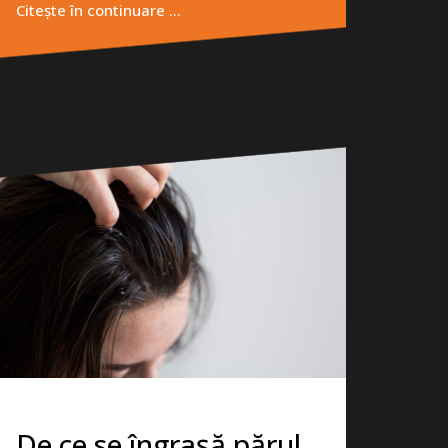
Citește în continuare …
De ce se îngrașă părul