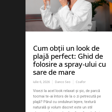
Cum obții un look de
plajă perfect: Ghid de
folosire a spray-ului cu
sare de mare
iulie 6, 2026
Danco Seo
Coafor
Visezi la acel look relaxat și șic, de parcă
tocmai te-ai întors de la o zi petrecută pe
plajă? Părul cu onduleuri lejere, textură
naturală și volum discret este un stil