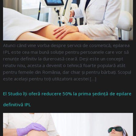
Atunci când vine vorba despre servicii de cosmetică, epilarea
IPL este cea mai bună soluție pentru persoanele care vor să
renunțe definitiv la dureroasă ceară. Deși este un concept
relativ nou, acesta a devenit o tehnică foarte populară atât
pentru femeile din România, dar chiar și pentru bărbați. Scopul
este același pentru toți utilizatorii acestei […]
El Studio îți oferă reducere 50% la prima ședință de epilare
definitivă IPL