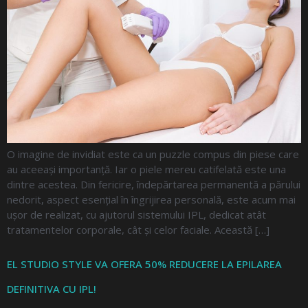
O imagine de invidiat este ca un puzzle compus din piese care
au aceeași importanță. Iar o piele mereu catifelată este una
dintre acestea. Din fericire, îndepărtarea permanentă a părului
nedorit, aspect esențial în îngrijirea personală, este acum mai
ușor de realizat, cu ajutorul sistemului IPL, dedicat atât
tratamentelor corporale, cât și celor faciale. Această […]
EL STUDIO STYLE VA OFERA 50% REDUCERE LA EPILAREA
DEFINITIVA CU IPL!