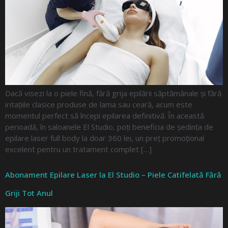
Dacă visezi la o piele fină, fără grija epilării săptămânale și fără
iritațiile clasice produse de lama sau ceară, acum este
momentul perfect să începi epilarea definitivă. În această
perioadă, în saloanele El Studio, poți beneficia de ședința de
epilare laser full body la doar 360 lei, un preț promoțional
excelent pentru un tratament complet […]
Abonament Epilare Laser la El Studio – Piele Catifelată Fără
Griji Tot Anul