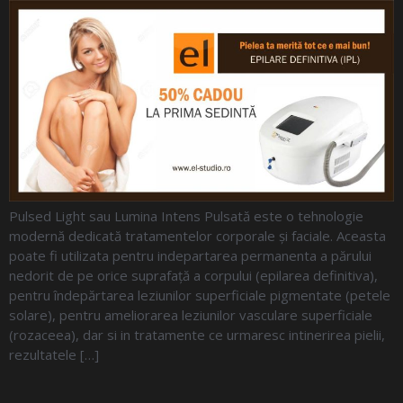
Pulsed Light sau Lumina Intens Pulsată este o tehnologie
modernă dedicată tratamentelor corporale şi faciale. Aceasta
poate fi utilizata pentru indepartarea permanenta a părului
nedorit de pe orice suprafaţă a corpului (epilarea definitiva),
pentru îndepărtarea leziunilor superficiale pigmentate (petele
solare), pentru ameliorarea leziunilor vasculare superficiale
(rozaceea), dar si in tratamente ce urmaresc intinerirea pielii,
rezultatele […]