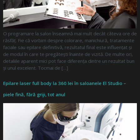
O programare la salon înseamnă mai mult decât câteva ore de
răsfăț. Fie că vorbim despre colorare, manichiură, tratamente
faciale sau epilare definitivă, rezultatul final este influențat și
de modul în care te pregătești înainte de vizită. De multe ori,
detaliile aparent mici pot face diferența dintre un rezultat bun
și unul excelent. Tocmai de […]
Epilare laser full body la 360 lei în saloanele El Studio –
piele fină, fără griji, tot anul