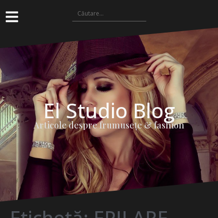
El Studio Blog
Articole despre frumuseţe & fashion
Etichetă:
EPILARE