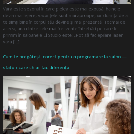
Vara este sezonul în care pielea este mai expusă, hainele
devin mai lejere, vacanțele sunt mai aproape, iar dorința de a
te simți bine în corpul tău devine și mai prezentă. Tocmai de
aceea, una dintre cele mai frecvente întrebări pe care le
primim în saloanele El Studio este: „Pot să fac epilare laser
vara […]
Cum te pregătești corect pentru o programare la salon —
sfaturi care chiar fac diferența