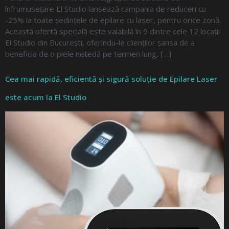
înfrumusețare El Studio lansează campania de reduceri cu
-25% la toate ședințele de epilare cu laser, pentru orice zonă.
Această ofertă specială este valabilă în 9 dintre cele 12 locații
El Studio din București, oferindu-le clienților șansa de a
beneficia de o piele netedă pe termen lung, […]
Cea mai rapidă, eficientă și sigură soluție de Epilare Laser
este acum la El Studio