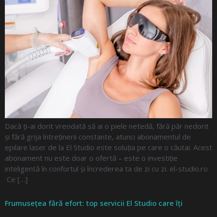
Dacă ți-ai dorit vreodată să ai o piele netedă, fără păr nedorit
și fără grija întreținerii constante, atunci abonamentul de
epilare laser de la El Studio este soluția pe care o căutai. Acest
abonament nu este doar o ofertă – este o investiție
inteligentă în confortul și încrederea ta de zi cu zi. el-studio.ro
Ce […]
Frumusețea fără efort: top servicii El Studio care îți