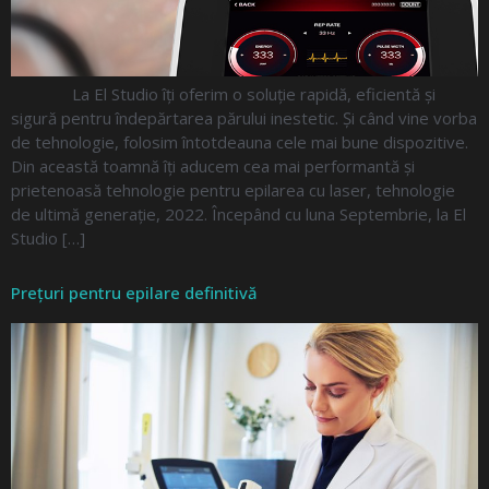
La El Studio îți oferim o soluție rapidă, eficientă și
sigură pentru îndepărtarea părului inestetic. Și când vine vorba
de tehnologie, folosim întotdeauna cele mai bune dispozitive.
Din această toamnă îți aducem cea mai performantă și
prietenoasă tehnologie pentru epilarea cu laser, tehnologie
de ultimă generație, 2022. Începând cu luna Septembrie, la El
Studio […]
Prețuri pentru epilare definitivă