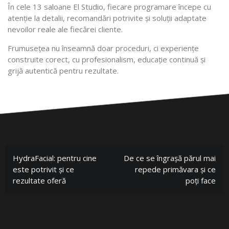
În cele 13 saloane El Studio, fiecare programare începe cu
atenție la detalii, recomandări potrivite și soluții adaptate
nevoilor reale ale fiecărei cliente.
Frumusețea nu înseamnă doar proceduri, ci experiențe
construite corect, cu profesionalism, educație continuă și
grijă autentică pentru rezultate.
HydraFacial: pentru cine
De ce se îngrașă părul mai
este potrivit și ce
repede primăvara și ce
rezultate oferă
poți face