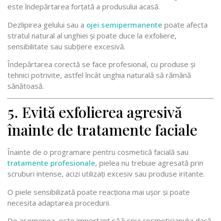
este îndepărtarea forțată a produsului acasă.
Dezlipirea gelului sau a
ojei semipermanente
poate afecta
stratul natural al unghiei și poate duce la exfoliere,
sensibilitate sau subțiere excesivă.
Îndepărtarea corectă se face profesional, cu produse și
tehnici potrivite, astfel încât unghia naturală să rămână
sănătoasă.
5. Evită exfolierea agresivă
înainte de tratamente faciale
Înainte de o programare pentru cosmetică facială sau
tratamente profesionale
, pielea nu trebuie agresată prin
scruburi intense, acizi utilizați excesiv sau produse iritante.
O piele sensibilizată poate reacționa mai ușor și poate
necesita adaptarea procedurii.
De asemenea, este important să îi spui cosmeticianului dacă