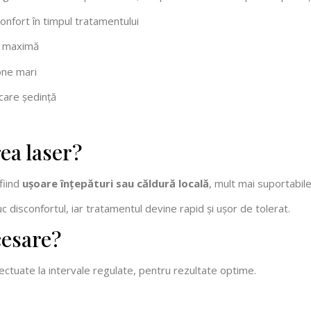
onfort în timpul tratamentului
ă maximă
one mari
ecare ședință
ea laser?
fiind
ușoare înțepături sau căldură locală
, mult mai suportabile
 disconfortul, iar tratamentul devine rapid și ușor de tolerat.
cesare?
fectuate la intervale regulate, pentru rezultate optime.