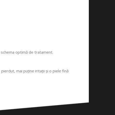
t și schema optimă de tratament.
ierdut, mai puține iritații și o piele fină