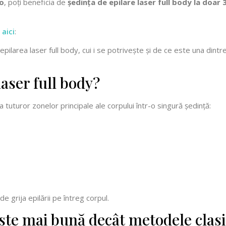
io
, poți beneficia de
ședința de epilare laser full body la doar 3
i
aici
:
epilarea laser full body, cui i se potrivește și de ce este una dintre
aser full body?
tuturor zonelor principale ale corpului într-o singură ședință:
e grija epilării pe întreg corpul.
este mai bună decât metodele clas