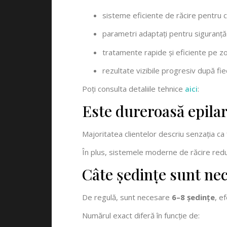
sisteme eficiente de răcire pentru c
parametri adaptați pentru siguranț
tratamente rapide și eficiente pe z
rezultate vizibile progresiv după fi
Poți consulta detaliile tehnice
aici
:
Este dureroasă epilar
Majoritatea clientelor descriu senzația ca 
În plus, sistemele moderne de răcire reduc
Câte ședințe sunt ne
De regulă, sunt necesare
6–8 ședințe
, e
Numărul exact diferă în funcție de: