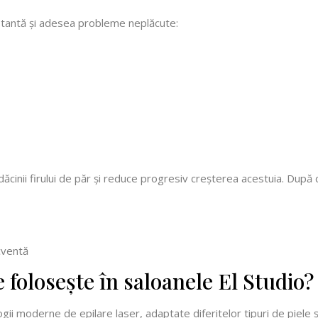
tantă și adesea probleme neplăcute:
dăcinii firului de păr și reduce progresiv creșterea acestuia. După 
ecventă
 folosește în saloanele El Studio?
gii moderne de epilare laser, adaptate diferitelor tipuri de piele și