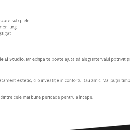
scute sub piele
men lung
știgat
le El Studio
, iar echipa te poate ajuta să alegi intervalul potrivi
ament estetic, ci o investiție în confortul tău zilnic. Mai puțin timp p
 dintre cele mai bune perioade pentru a începe.