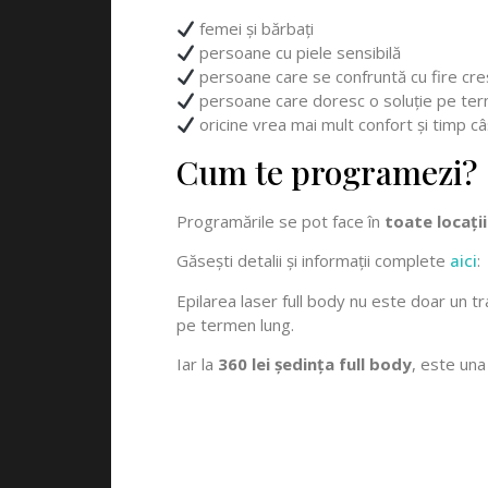
femei și bărbați
persoane cu piele sensibilă
persoane care se confruntă cu fire cre
persoane care doresc o soluție pe ter
oricine vrea mai mult confort și timp câ
Cum te programezi?
Programările se pot face în
toate locații
Găsești detalii și informații complete
aici
:
Epilarea laser full body nu este doar un trat
pe termen lung.
Iar la
360 lei ședința full body
, este una