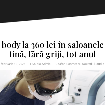
l body la 360 lei în saloanele
fină, fără griji, tot anul
februarie 13, 2026
ElStudio-Admin
Coafor
,
Cosmetica
,
Noutati El-Studio