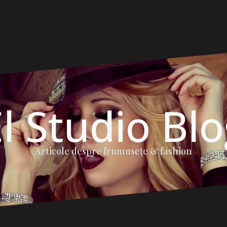
l Studio Bl
Articole despre frumuseţe & fashion