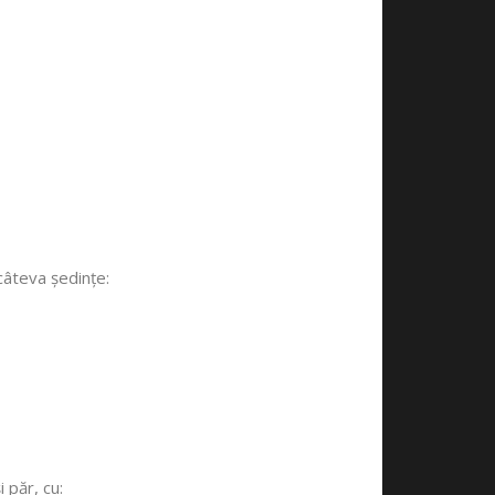
câteva ședințe:
 păr, cu: