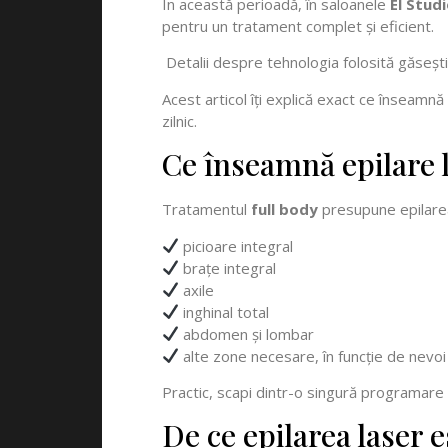
În această perioadă, în saloanele
El Stud
pentru un tratament complet și eficient.
Detalii despre tehnologia folosită găseșt
Acest articol îți explică exact ce înseamnă 
zilnic.
Ce înseamnă epilare l
Tratamentul
full body
presupune epilarea 
picioare integral
brațe integral
axile
inghinal total
abdomen și lombar
alte zone necesare, în funcție de nevoi
Practic, scapi dintr-o singură programare d
De ce epilarea laser 