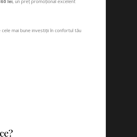
60 lei
, un preț promoțional excelent
 cele mai bune investiții în confortul tău
ice?