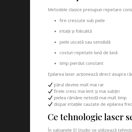
Metodele clasice presupun repetare cons
fire crescute sub piele
iritații și foliculită
piele uscată sau sensibilă
costuri repetate lună de lună
timp pierdut constant
Epilarea laser acționează direct asupra ră
părul devine mult mai rar
firele cresc mai lent și mai subțiri
pielea rămâne netedă mai mult timp
dispar iritațiile cauzate de epilarea fr
Ce tehnologie laser se
În saloanele El Studio se utilizează tehnolo