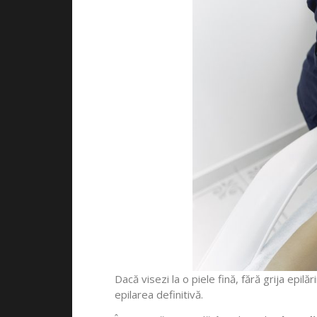
Dacă visezi la o piele fină, fără grija epi
epilarea definitivă.