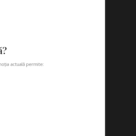
ă?
oția actuală permite: