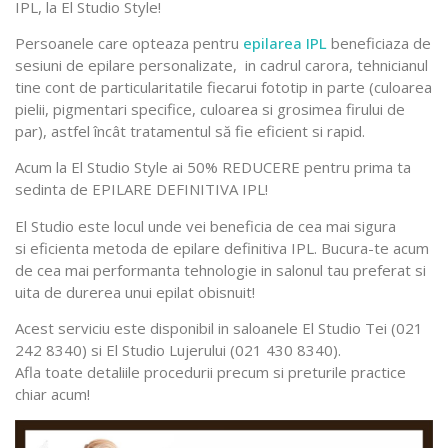
IPL, la El Studio Style!
Persoanele care opteaza pentru
epilarea IPL
beneficiaza de
sesiuni de epilare personalizate, in cadrul carora, tehnicianul
tine cont de particularitatile fiecarui fototip in parte (culoarea
pielii, pigmentari specifice, culoarea si grosimea firului de
par), astfel încât tratamentul să fie eficient si rapid.
Acum la El Studio Style ai 50% REDUCERE pentru prima ta
sedinta de EPILARE DEFINITIVA IPL!
El Studio este locul unde vei beneficia de cea mai sigura
si eficienta metoda de epilare definitiva IPL. Bucura-te acum
de cea mai performanta tehnologie in salonul tau preferat si
uita de durerea unui epilat obisnuit!
Acest serviciu este disponibil in saloanele El Studio Tei (021
242 8340) si El Studio Lujerului (021 430 8340).
Afla toate detaliile procedurii precum si preturile practice
chiar acum!