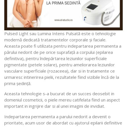
Pulsed Light sau Lumina Intens Pulsată este o tehnologie
modernă dedicată tratamentelor corporale şi faciale.
Aceasta poate fi utilizata pentru indepartarea permanenta a
părului nedorit de pe orice suprafaţă a corpului (epilarea
definitiva), pentru îndepărtarea leziunilor superficiale
pigmentate (petele solare), pentru ameliorarea leziunilor
vasculare superficiale (rozaceea), dar si in tratamente ce
urmaresc intinerirea pielii, rezultatele fiind vizibile încă de la
prima şedinţă.
Aceasta tehnologie s-a bucurat de un succes deosebit in
domeniul cosmeticii, o piele mereu catifelata fiind un aspect
important in ingrijire dar si al unei imagini de invidiat.
Indepartarea permanenta a parului nedorit a devenit o
prioritate, acum usor de abordat cu ajutorul epilarii definitive