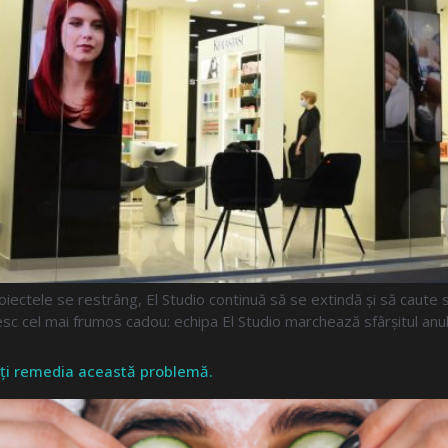
ectele se restrâng, El Studio continuă să se extindă și să caute so
c cel mai frumos cadou: echipa El Studio marchează sfârșitul anulu
oți remedia această problemă.