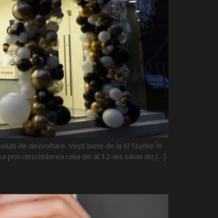
luții de dezvoltare. Vești bune de la El Studio! În
i prin deschiderea celui de-al 12-lea salon din […]