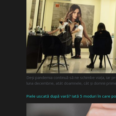
Deși pandemia continuă să ne schimbe viața, iar proi
luna decembrie, atât doamnele, cât și domnii primes
Piele uscată după vară? Iată 5 moduri în care p