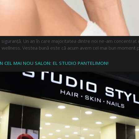
siguranță. Un an în care majoritatea dintre noi ne-am concentra
i wellness. Vestea bună este că acum avem cel mai bun moment pen
I ÎN CEL MAI NOU SALON: EL STUDIO PANTELIMON!