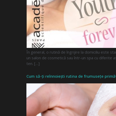
În general, o rutină de îngrijire la domiciliu este st
un salon de cosmetică sau într-un spa cu diferite 
ten. […]
Cum să-ți reînnoiești rutina de frumusețe prim