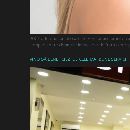
2021 a fost un an de care ne vom aduce aminte cu 
complet toate dorințele în materie de frumusețe ș
VINO SĂ BENEFICIEZI DE CELE MAI BUNE SERVICI