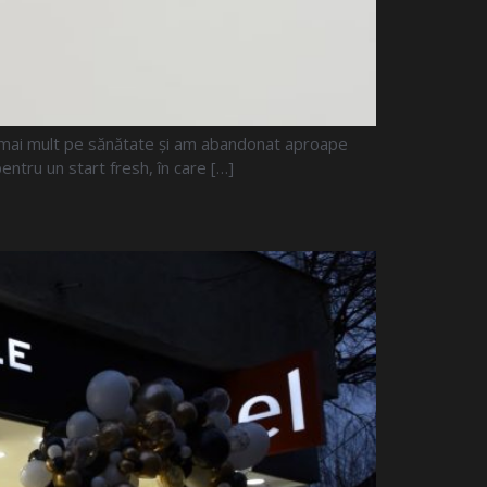
t mai mult pe sănătate și am abandonat aproape
tru un start fresh, în care […]