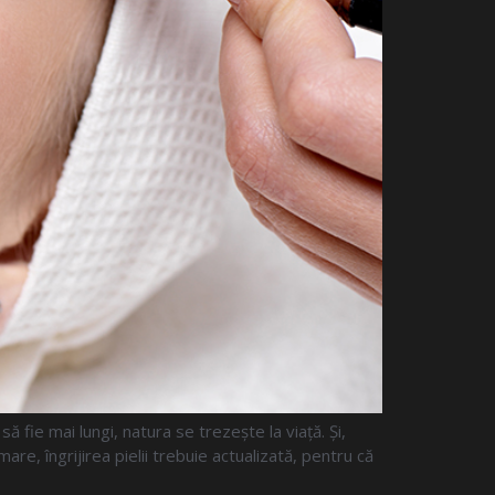
fie mai lungi, natura se trezește la viață. Și,
re, îngrijirea pielii trebuie actualizată, pentru că