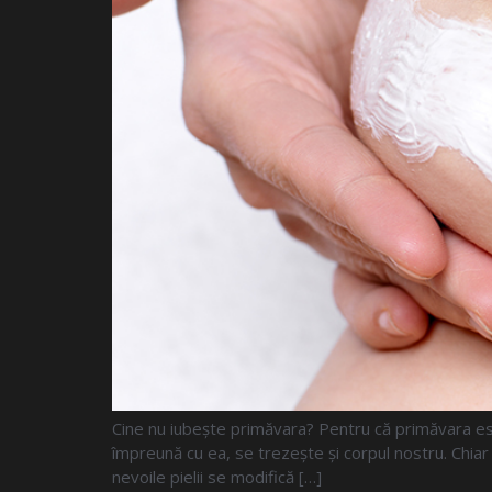
Cine nu iubește primăvara? Pentru că primăvara este
împreună cu ea, se trezește și corpul nostru. Chiar 
nevoile pielii se modifică […]