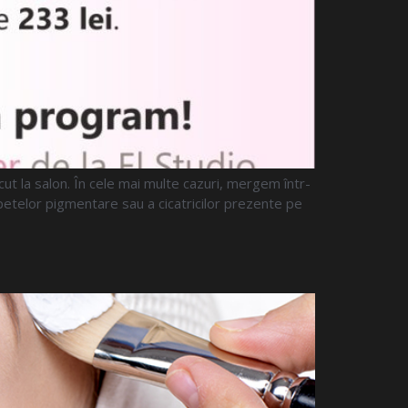
făcut la salon. În cele mai multe cazuri, mergem într-
petelor pigmentare sau a cicatricilor prezente pe