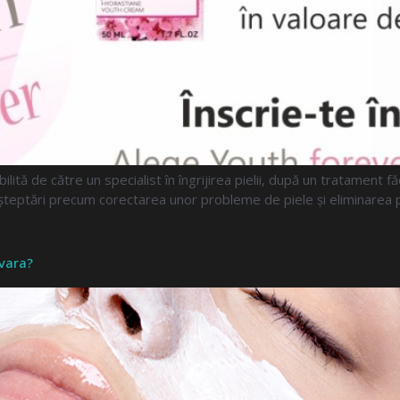
abilită de către un specialist în îngrijirea pielii, după un tratament 
așteptări precum corectarea unor probleme de piele și eliminarea 
ăvara?