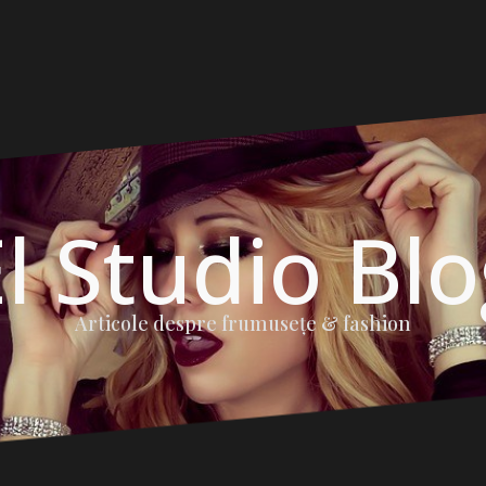
l Studio Bl
Articole despre frumuseţe & fashion