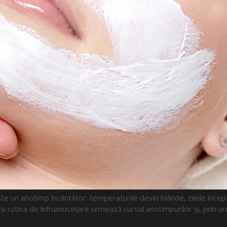
 un anotimp încântător: temperaturile devin blânde, zilele încep să 
și rutina de înfrumusețare urmează cursul anotimpurilor și, prin urma