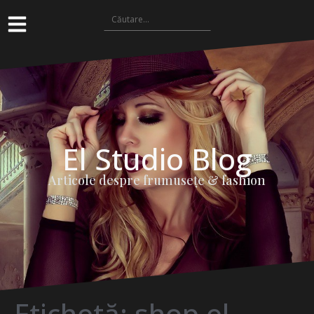
El Studio Blog
Articole despre frumuseţe & fashion
Etichetă:
shop el