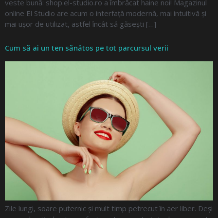
veste bună: shop.el-studio.ro a îmbrăcat haine noi! Magazinul
online El Studio are acum o interfață modernă, mai intuitivă și
mai ușor de utilizat, astfel încât să găsești […]
Cum să ai un ten sănătos pe tot parcursul verii
Zile lungi, soare puternic și mult timp petrecut în aer liber. Deși