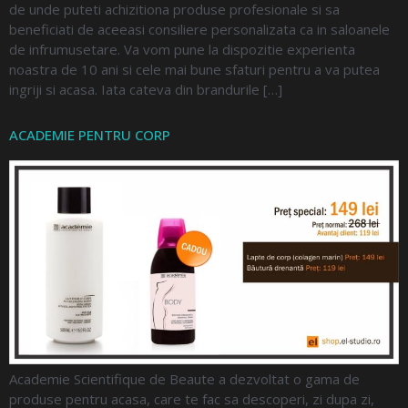
de unde puteti achizitiona produse profesionale si sa
beneficiati de aceeasi consiliere personalizata ca in saloanele
de infrumusetare. Va vom pune la dispozitie experienta
noastra de 10 ani si cele mai bune sfaturi pentru a va putea
ingriji si acasa. Iata cateva din brandurile […]
ACADEMIE PENTRU CORP
Academie Scientifique de Beaute a dezvoltat o gama de
produse pentru acasa, care te fac sa descoperi, zi dupa zi,