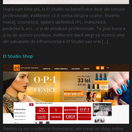
După cum bine știi, la El Studio nu beneficiezi doar de servicii
profesionale, indiferent că e vorba despre coafor, frizerie,
masaj, cosmetică, epilare definitivă IPL, manichiură,
pedichiură, etc., ci și de produse profesionale. Te poți bucura
și tu de aceste produse, indiferent dacă alegi să vizitezi unul
din saloanele de înfrumusețare El Studio sau vrei […]
El Studio Shop
Pentru ca noi credem in frumusete, am creat un shop online