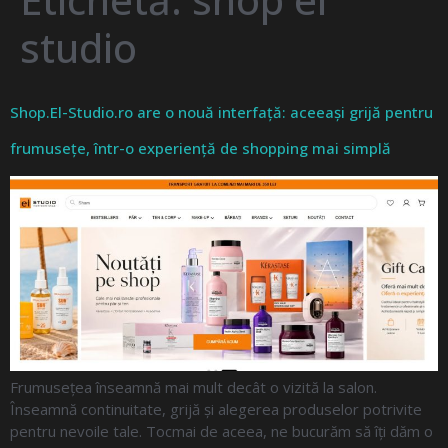
studio
Shop.El-Studio.ro are o nouă interfață: aceeași grijă pentru
frumusețe, într-o experiență de shopping mai simplă
Frumusețea înseamnă mai mult decât o vizită la salon.
Înseamnă continuitate, grijă și alegerea produselor potrivite
pentru nevoile tale. Tocmai de aceea, ne bucurăm să îți dăm o