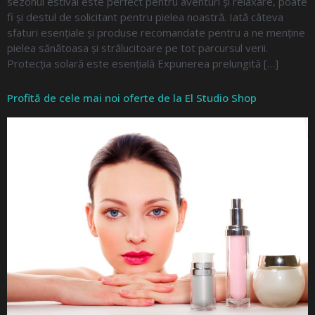
sezonul estival este perfect pentru aventuri și relaxare, poate
fi și destul de solicitant pentru pielea noastră. Iată câteva
sfaturi esențiale și produse recomandate pentru a ne menține
pielea sănătoasa și strălucitoare pe tot parcursul verii.
Protecția solară este esențială Expunerea prelungită […]
Profită de cele mai noi oferte de la El Studio Shop