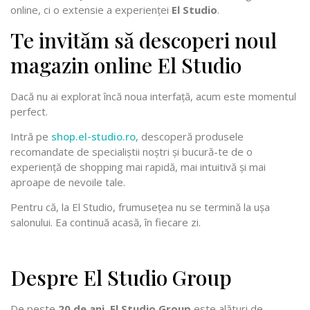
online, ci o extensie a experienței
El Studio
.
Te invităm să descoperi noul
magazin online El Studio
Dacă nu ai explorat încă noua interfață, acum este momentul
perfect.
Intră pe
shop.el-studio.ro
, descoperă produsele
recomandate de specialiștii noștri și bucură-te de o
experiență de shopping mai rapidă, mai intuitivă și mai
aproape de nevoile tale.
Pentru că, la El Studio, frumusețea nu se termină la ușa
salonului. Ea continuă acasă, în fiecare zi.
Despre El Studio Group
De peste
20 de ani
,
El Studio Group
este alături de