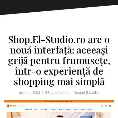
Shop.El-Studio.ro are o
nouă interfață: aceeași
grijă pentru frumusețe,
într-o experiență de
shopping mai simplă
iunie 11, 2026
ElStudio-Admin
Noutati El-Studio