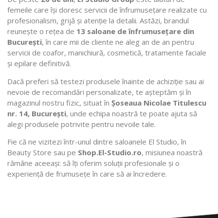
femeile care își doresc servicii de înfrumusețare realizate cu
profesionalism, grijă și atenție la detalii. Astăzi, brandul
reunește o rețea de
13 saloane de înfrumusețare din
București
, în care mii de cliente ne aleg an de an pentru
servicii de coafor, manichiură, cosmetică, tratamente faciale
și epilare definitivă.
Dacă preferi să testezi produsele înainte de achiziție sau ai
nevoie de recomandări personalizate, te așteptăm și în
magazinul nostru fizic, situat în
Șoseaua Nicolae Titulescu
nr. 14, București
, unde echipa noastră te poate ajuta să
alegi produsele potrivite pentru nevoile tale.
Fie că ne vizitezi într-unul dintre saloanele El Studio, în
Beauty Store sau pe
Shop.El-Studio.ro
, misiunea noastră
rămâne aceeași: să îți oferim soluții profesionale și o
experiență de frumusețe în care să ai încredere.