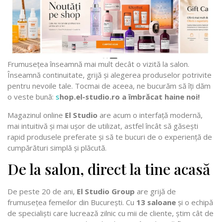
Frumusețea înseamnă mai mult decât o vizită la salon.
Înseamnă continuitate, grijă și alegerea produselor potrivite
pentru nevoile tale. Tocmai de aceea, ne bucurăm să îți dăm
o veste bună:
s
hop.el-studio.ro a îmbrăcat haine noi!
Magazinul online
El Studio
are acum o interfață modernă,
mai intuitivă și mai ușor de utilizat, astfel încât să găsești
rapid produsele preferate și să te bucuri de o experiență de
cumpărături simplă și plăcută.
De la salon, direct la tine acasă
De peste 20 de ani,
El Studio Group
are grijă de
frumusețea femeilor din București. Cu
13 saloane
și o echipă
de specialiști care lucrează zilnic cu mii de cliente, știm cât de