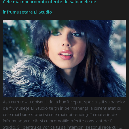
Cele mai noi promoții oferite de saloanele de
înfrumusețare El Studio
Așa cum te-au obișnuit de la bun început, specialiștii saloanelor
de frumusețe El Studio te țin în permanență la curent atât cu
cele mai bune sfaturi și cele mai noi tendințe în materie de
înfrumusețare, cât și cu promoțiile oferite constant de El
Studio. Și, pentru că vor ca tu să întâmpini sezonul rece cu […]