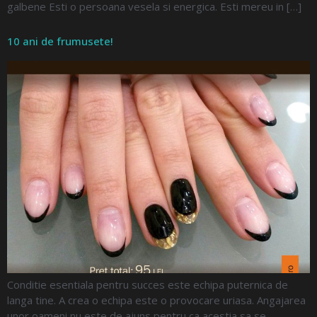
galbene Esti o persoana vesela si energica. Esti mereu in […]
10 ani de frumusete!
Conditie esentiala pentru succes este echipa puternica de
langa tine. A crea o echipa este o provocare uriasa. Angajarea
unor oameni nu este de ajuns pentru ca acestia sa se