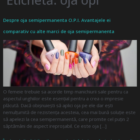
Despre oja semipermanenta O.P.I. Avantajele ei
comparativ cu alte marci de oja semipermanenta
O femeie trebuie sa acorde timp manichiurii sale pentru ca
aspectul unghiilor este esenţial pentru a crea o impresie
plăcută. Dacă obişnuieşti să aplici oja pe ele dar eşti
nemulţumită de rezistenţa acesteia, cea mai bună soluţie este
să apelezi la cea semipermanentă, care promite cel puţin 2
săptămâni de aspect ireproşabil. Ce este oja […]