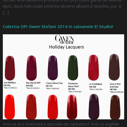
Apoi, dacă ridici puțin privirea observi albastrul deschis, pur și
[…]
Colectia OPI Gwen Stefani 2014 in saloanele El Studio!
Vrei sa ai o manichiura speciala de sarbatori? Vrei ca unghiile