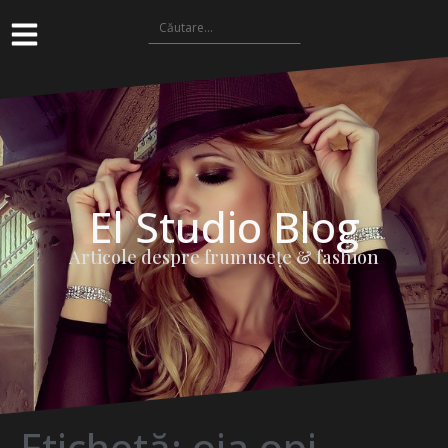
El Studio Blog
Articole despre frumuseţe & fashion
Etichetă:
oja opi