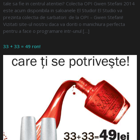
tale sa fie in centrul atentiei? Colectia OPI Gwen Stefani 2014
este acum disponibila in saloanele El Studio! El Studio va
prezinta colectia de sarbatori de la OPI – Gwen Stefani!
Vizitati site-ul nostru daca va doriti o manichiura perfecta
pentru a face o programare intr-unul […]
33 + 33 = 49 ron!