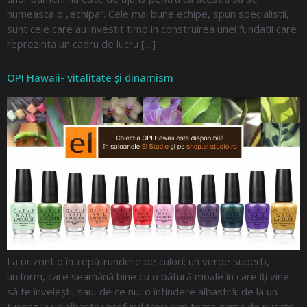
numeasca o „echipa“. Cele mai bune echipe, spun specialistii,
sunt cele care au investit timp in construirea unei fundatii care
reprezinta un cadru de lucru […]
OPI Hawaii- vitalitate și dinamism
La orizont o întrepătrundere de culori: un verde superb,
uniform, care seamănă bine cu o pătură moale în care îți vine
să te învelești, sau, de ce nu, o întindere albastră: de la un
tucoaz la un albastru profund treci prin toata gama de nuanțe.