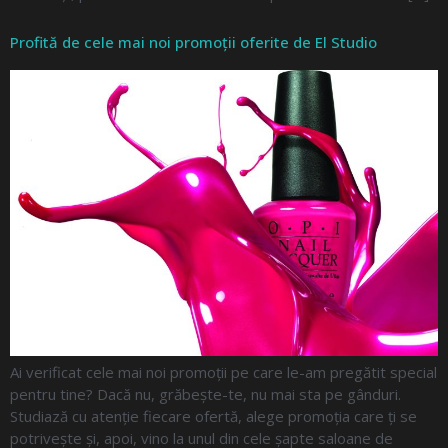
Profită de cele mai noi promoții oferite de El Studio
Ai verificat cele mai noi promoții pe care le-am pregătit special
pentru tine? Dacă nu, grăbește-te, nu mai sta pe gânduri.
Studiază cu atenție fiecare ofertă, alege promoția care ți se
potrivește și, apoi, vino la unul din cele șapte saloane de