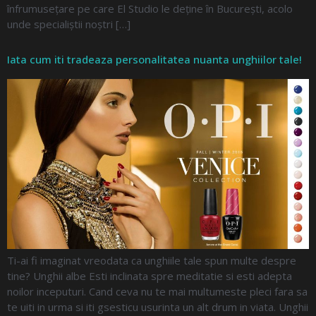
înfrumusețare pe care El Studio le deține în București, acolo
unde specialiștii noștri […]
Iata cum iti tradeaza personalitatea nuanta unghiilor tale!
Ti-ai fi imaginat vreodata ca unghiile tale spun multe despre
tine? Unghii albe Esti inclinata spre meditatie si esti adepta
noilor inceputuri. Cand ceva nu te mai multumeste pleci fara sa
te uiti in urma si iti gsesticu usurinta un alt drum in viata. Unghii