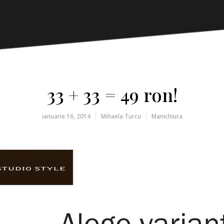
33 + 33 = 49 ron!
ianuarie 16, 2014
Mihaela Turcu
Manichiura