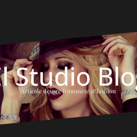
l Studio Bl
Articole despre frumuseţe & fashion