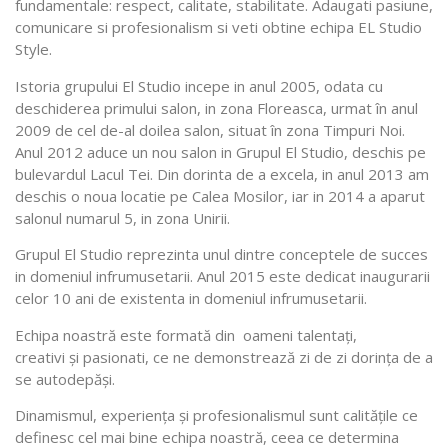
fundamentale: respect, calitate, stabilitate. Adaugati pasiune,
comunicare si profesionalism si veti obtine echipa EL Studio
Style.
Istoria grupului El Studio incepe in anul 2005, odata cu
deschiderea primului salon, in zona Floreasca, urmat în anul
2009 de cel de-al doilea salon, situat în zona Timpuri Noi.
Anul 2012 aduce un nou salon in Grupul El Studio, deschis pe
bulevardul Lacul Tei. Din dorinta de a excela, in anul 2013 am
deschis o noua locatie pe Calea Mosilor, iar in 2014 a aparut
salonul numarul 5, in zona Unirii.
Grupul El Studio reprezinta unul dintre conceptele de succes
in domeniul infrumusetarii. Anul 2015 este dedicat inaugurarii
celor 10 ani de existenta in domeniul infrumusetarii.
Echipa noastră este formată din oameni talentaţi,
creativi şi pasionati, ce ne demonstrează zi de zi dorinţa de a
se autodepăşi.
Dinamismul, experienţa şi profesionalismul sunt calităţile ce
definesc cel mai bine echipa noastră, ceea ce determina