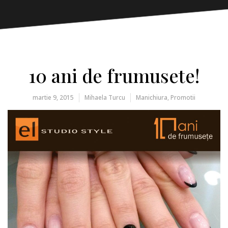
10 ani de frumusete!
martie 9, 2015
Mihaela Turcu
Manichiura
,
Promotii