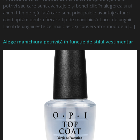
potrivi sau care sunt avantajele și beneficiile în alegerea unui
anumit tip de ojă. Iată care sunt principalele avantaje atunci
când optăm pentru fiecare tip de manichiură: Lacul de unghii
Lacul de unghii este cel mai clasic și conservator mod de a […]
Alege manichiura potrivită în funcție de stilul vestimentar