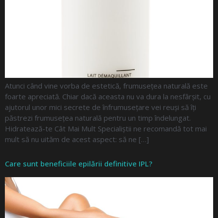
Atunci când vine vorba de estetică, frumusețea naturală este
foarte apreciată. Chiar dacă aceasta nu va dura la nesfârșit, cu
ajutorul unor mici secrete de înfrumusețare vei reuși să îți
păstrezi frumusețea naturală pentru un timp îndelungat.
Hidratează-te Cât Mai Mult Specialiștii ne recomandă tot mai
mult să nu uităm de acest aspect: să ne […]
Care sunt beneficiile epilării definitive IPL?