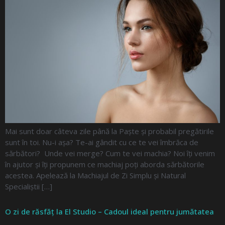
Mai sunt doar câteva zile până la Paște și probabil pregătirile
sunt în toi. Nu-i așa? Te-ai gândit cu ce te vei îmbrăca de
sărbători? Unde vei merge? Cum te vei machia? Noi îți venim
în ajutor și îți propunem ce machiaj poți aborda sărbătorile
acestea. Apelează la Machiajul de Zi Simplu și Natural
Specialiștii […]
O zi de răsfăț la El Studio – Cadoul ideal pentru jumătatea