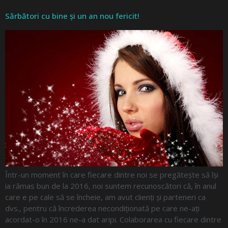
Sărbători cu bine și un an nou fericit!
Într-un moment în care fiecare dintre noi se pregătește să își
ia rămas bun de la 2016, noi suntem recunoscători că, în anul
care e pe cale să se încheie, am avut clienți și parteneri ca
dvs., pentru că încrederea necondiționată pe care ne-ați
acordat-o în 2016 ne-a dat aripi. Colaborarea cu fiecare dintre