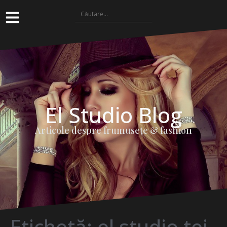
El Studio Blog
Articole despre frumuseţe & fashion
Etichetă:
el studio tei