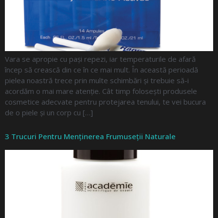
Vara se apropie cu pași repezi, iar temperaturile de afară
încep să crească din ce în ce mai mult. În această perioadă
pielea noastră trece prin multe schimbări și trebuie să-i
acordăm o mai mare atenție. Cât timp folosești produsele
cosmetice adecvate pentru protejarea tenului, te vei bucura
de o piele și un corp cu […]
3 Trucuri Pentru Menținerea Frumuseții Naturale