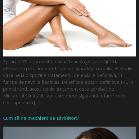
Epilarea IPL reprezintă o nouă tehnologie care ajută la
eliminarea părului inestetic de pe suprafața corpului. El Studio
vă pune la dispoziție tratamentul de epilare definitivă, în
funcție de nevoile fiecăruia. Beneficiile epilării definitive IPL În
primul rând, acest tip de tratament este aprobat de
Ministerul Sănătății, fapt care oferă siguranță tuturor celor
care apelează […]
Cum să ne machiem de sărbători?