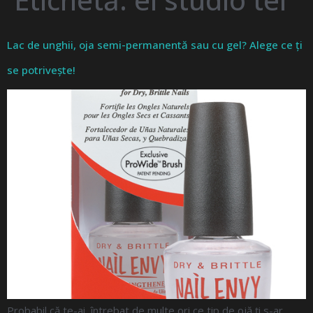
Lac de unghii, oja semi-permanentă sau cu gel? Alege ce ți
se potrivește!
Probabil că te-ai întrebat de multe ori ce tip de ojă ți s-ar