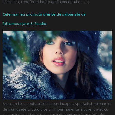
El Studio), redefinind încă o dată conceptul de […]
Cele mai noi promoții oferite de saloanele de
înfrumusețare El Studio
Așa cum te-au obișnuit de la bun început, specialiștii saloanelor
de frumusețe El Studio te țin în permanență la curent atât cu
cele mai bune sfaturi și cele mai noi tendințe în materie de