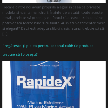
Fiecare dintre noi avem propriile alegeri în ceea ce privește
modelul și nuanța manichiurii. Înainte de a stabili toate aceste
detalii, trebuie să ții cont și de faptul că aceasta trebuie să se
potrivească foarte bine și cu ținuta. Ai un stil vestimentar clasic
și elegant? Dacă ești adepta stilului clasic, atunci trebuie să știi
[…]
Pregătește-ți pielea pentru sezonul cald! Ce produse
trebuie să folosești?