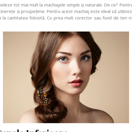
eleze tot mai mult la machiajele simple și naturale. De ce? Pentru 
mp tinerețe și prospețime. Pentru acest machiaj este ideal să utili
 la cantitatea folosită. Cu prea mult corector sau fond de ten riș