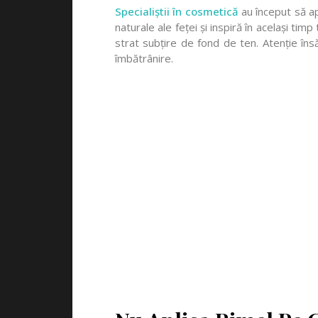
Specialiștii în cosmetică
au început să ap
naturale ale feței și inspiră în același ti
strat subțire de fond de ten. Atenție însă
îmbătrânire.