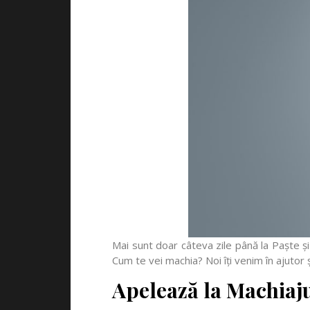
Mai sunt doar câteva zile până la Paște și
Cum te vei machia? Noi îți venim în ajutor
Apelează la Machiaju