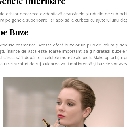
Genele Inferioare
 ale ochilor deoarece evidențiază cearcănele și ridurile de sub ochi
ra pe genele superioare, iar apoi să le curbezi cu ajutorul unui cl
pe Buze
 produse cosmetice. Acesta oferă buzelor un plus de volum și senz
ști. Înainte de asta este foarte important să-ți hidratezi buzele 
rul căruia să îndepărtezi celulele moarte ale pielii. Make up artiștii
au trei straturi de ruj, culoarea va fi mai intensă și buzele vor a