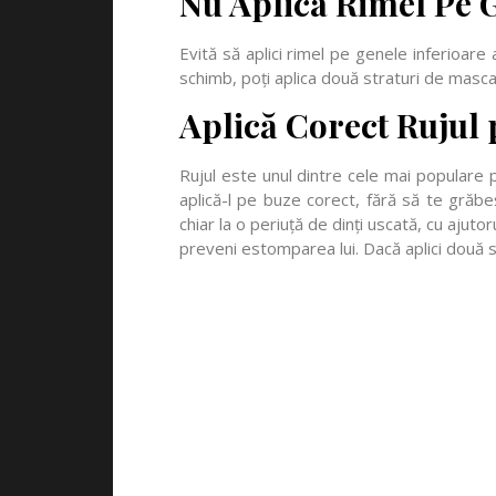
Nu Aplica Rimel Pe 
Evită să aplici rimel pe genele inferioare
schimb, poți aplica două straturi de masca
Aplică Corect Rujul 
Rujul este unul dintre cele mai populare
aplică-l pe buze corect, fără să te grăbe
chiar la o periuță de dinți uscată, cu ajuto
preveni estomparea lui. Dacă aplici două s