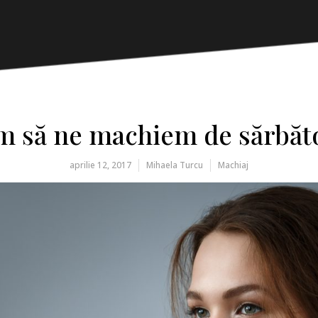
 să ne machiem de sărbăt
aprilie 12, 2017
Mihaela Turcu
Machiaj