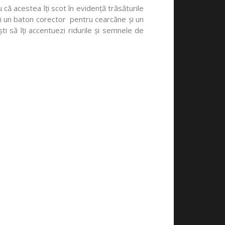
că acestea îți scot în evidență trăsăturile
zezi un baton corector pentru cearcăne și un
ti să îți accentuezi ridurile și semnele de