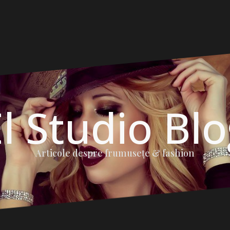
l Studio Bl
Articole despre frumuseţe & fashion