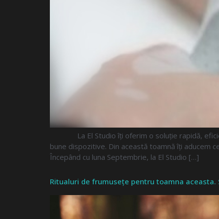
La El Studio îți oferim o soluție rapidă, eficient
bune dispozitive. Din această toamnă îți aducem ce
Începând cu luna Septembrie, la El Studio […]
Ritualuri de frumusețe pentru toamna aceasta. S