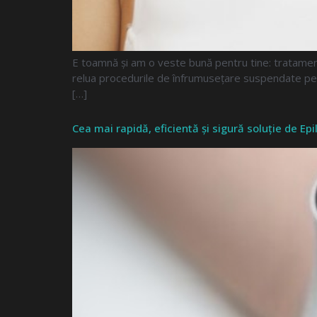
E toamnă și am o veste bună pentru tine: tratament
relua procedurile de înfrumusețare suspendate pe t
[…]
Cea mai rapidă, eficientă și sigură soluție de Ep