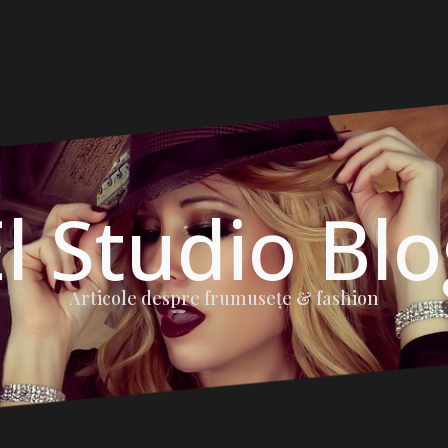
l Studio Bl
Articole despre frumuseţe & fashion