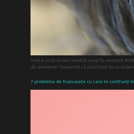
Hey! A sosit un nou trend în oraș! Se numește BOB
din anonimat? Înseamnă că acest look te va seduce cu
7 probleme de frumusețe cu care te confrunți î