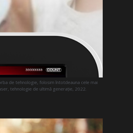
orba de tehnologie, folosim întotdeauna cele mai
aser, tehnologie de ultimă generație, 2022.