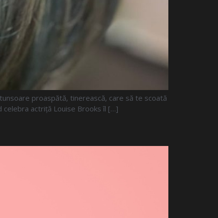
 tunsoare proaspătă, tinerească, care să te scoată
 celebra actriță Louise Brooks îl […]