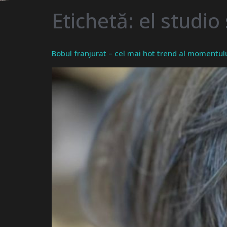
Etichetă:
el studio 
Bobul franjurat – cel mai hot trend al momentul