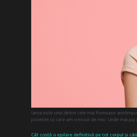
Iarna este unul dintre cele mai frumoase anotimpuri 
poveste cu care am crescut de mici. Unde mai pui că
Cât costă o epilare definitivă pe tot corpul și 