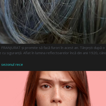
 FRANJURAT și promite să facă furori în acest an. Tânjești după o
 siguranță. Aflat în lumina reflectoarelor încă din anii 1920, când
n sezonul rece