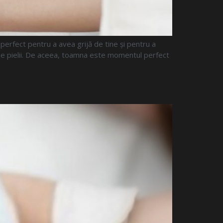
perfect pentru a avea grijă de tine și pentru a
ale pielii. De aceea, toamna este momentul perfect