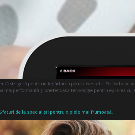
ă și sigură pentru îndepărtarea părului inestetic. Și când vine v
a mai performantă și prietenoasă tehnologie pentru epilarea cu l
faturi de la specialiști pentru o piele mai frumoasă.