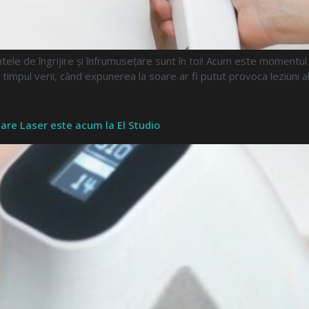
ele de îngrijire și înfrumusețare sunt în toi! Acum este momentul 
impul verii, când expunerea la soare ar fi putut provoca leziuni 
ilare Laser este acum la El Studio