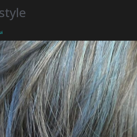
style
ui