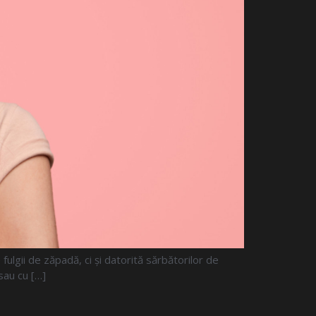
ulgii de zăpadă, ci și datorită sărbătorilor de
sau cu […]