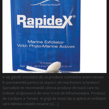
V-ați gândit vreodată de ce produse cosmetice avem nevoie
în permanență pentru un aspect cât mai frumos și luminos?
Specialiștii ne recomandă câteva produse de bază care nu
trebuie să lipsească din nicio trusă de înfrumusețare. Produse
de Curățare a Tenului Ai grijă de tenul tău și aplică un exfoliant
care elimină celulele moarte și […]