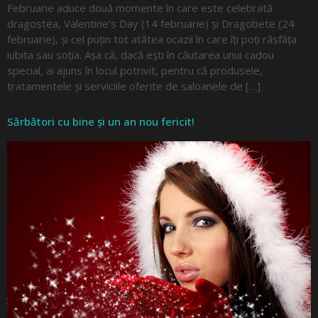
Februarie aduce două momente în care este celebrată
dragostea, Valentine’s Day (14 februarie) și Dragobete (24
februarie), și cel puțin tot atâtea ocazii în care îți poți răsfăța
iubita sau soția. Așa că, dacă ești în căutarea unui cadou
special, ai ajuns în locul potrivit, pentru că produsele,
tratamentele și serviciile oferite de saloanele de […]
Sărbători cu bine și un an nou fericit!