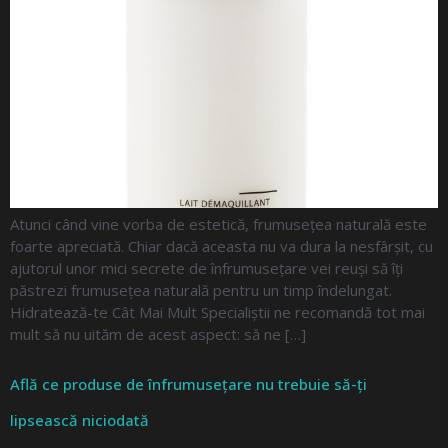
Atunci când vine vorba de estetică, frumusețea naturală este
foarte apreciată. Chiar dacă aceasta nu va dura la nesfârșit, cu
ajutorul unor mici secrete de înfrumusețare vei reuși să îți
păstrezi frumusețea naturală pentru un timp îndelungat.
Hidratează-te Cât Mai Mult Specialiștii ne recomandă tot mai
mult să nu uităm de acest aspect: să ne […]
Află ce produse de înfrumusețare nu trebuie să-ți
lipsească niciodată