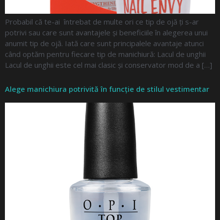
Probabil că te-ai întrebat de multe ori ce tip de ojă ți s-ar
potrivi sau care sunt avantajele și beneficiile în alegerea unui
anumit tip de ojă. Iată care sunt principalele avantaje atunci
când optăm pentru fiecare tip de manichiură: Lacul de unghii
Lacul de unghii este cel mai clasic și conservator mod de a […]
Alege manichiura potrivită în funcție de stilul vestimentar