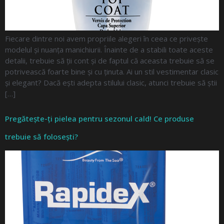
Fiecare dintre noi avem propriile alegeri în ceea ce privește
modelul și nuanța manichiurii. Înainte de a stabili toate aceste
detalii, trebuie să ții cont și de faptul că aceasta trebuie să se
potrivească foarte bine și cu ținuta. Ai un stil vestimentar clasic
și elegant? Dacă ești adepta stilului clasic, atunci trebuie să știi
[…]
Pregătește-ți pielea pentru sezonul cald! Ce produse
trebuie să folosești?