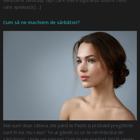
care apelează […]
Cum să ne machiem de sărbători?
Mai sunt doar câteva zile până la Paște și probabil pregătirile
sunt în toi. Nu-i așa? Te-ai gândit cu ce te vei îmbrăca de
sărbători? Unde vei merge? Cum te vei machia? Noi îți venim