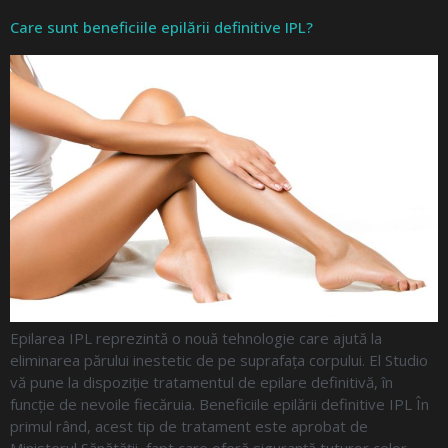
Care sunt beneficiile epilării definitive IPL?
Epilarea IPL reprezintă o nouă tehnologie care ajută la
eliminarea părului inestetic de pe suprafața corpului. El Studio
vă pune la dispoziție tratamentul de epilare definitivă, în
funcție de nevoile fiecăruia. Beneficiile epilării definitive IPL În
primul rând, acest tip de tratament este aprobat de
Ministerul Sănătății, fapt care oferă siguranță tuturor celor