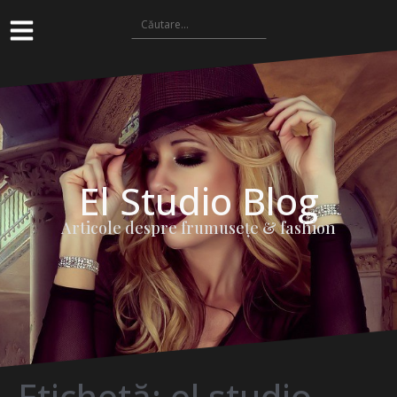
El Studio Blog
Articole despre frumuseţe & fashion
Etichetă:
el studio