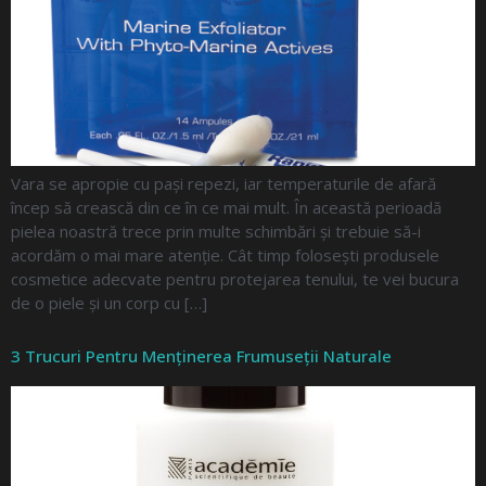
Vara se apropie cu pași repezi, iar temperaturile de afară
încep să crească din ce în ce mai mult. În această perioadă
pielea noastră trece prin multe schimbări și trebuie să-i
acordăm o mai mare atenție. Cât timp folosești produsele
cosmetice adecvate pentru protejarea tenului, te vei bucura
de o piele și un corp cu […]
3 Trucuri Pentru Menținerea Frumuseții Naturale