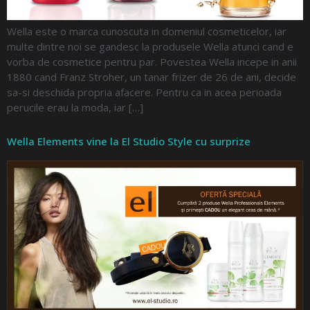
Wella este o marca cunoscuta in domeniul cosmeticelor, iar
multe dintre noi se gandesc la produsele Wella atunci cand e
vorba de cosmetice pentru par. Povestea Wella incepe in anii
1880 cand Franz Stroher, un tanar frizer de 26 de ani, decide
sa-si deschida propria afacere. Pentru ca in acea perioada
perucile erau la moda, iar […]
Wella Elements vine la El Studio Style cu surprize