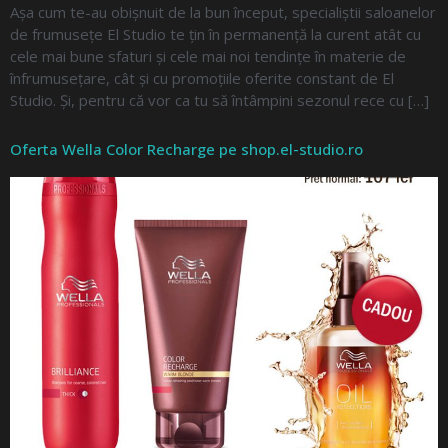
Așa cum te-au obișnuit de la bun început, specialiștii saloanelor
de frumusețe El Studio te țin în permanență la curent atât cu
cele mai bune sfaturi și cele mai noi tendințe în materie de
înfrumusețare, cât și cu promoțiile oferite constant de El
Studio. Și, pentru că vor ca tu să întâmpini sezonul rece cu […]
Oferta Wella Color Recharge pe shop.el-studio.ro