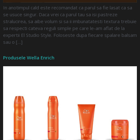
In anotimpul cald este recomandat ca parul sa fie lasat ca sa
se usuce singur. Daca vrei ca parul tau sa isi pastreze
stralucirea, sa aibe volum si sa ii imbunatatesti textura trebuie
sa respecti cateva reguli simple pe care le-am aflat de la
expertii El Studio Style. Foloseste dupa fiecare spalare balsam
sau o […]
Produsele Wella Enrich