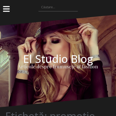
El Studio Blog
Articole despre frumuseţe & fashion
Etichetă:
promotie