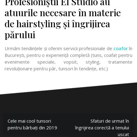
Profesioniștii El Studio au
atuurile necesare în materie
de hairstyling și îngrijirea
părului
Urmăm tendințele și oferim servicii profesionale de
coafor
în
București, pentru o experiență completă (tuns, coafat pentru
evenimente speciale, vopsit, styling, tratamente
revoluționare pentru păr, tunsori în tendințe, etc.)
Cele mai cool tunsori
Sfaturi de urmat în
pentru bărbați din 2019
îngrijirea corectă a tenului
uscat