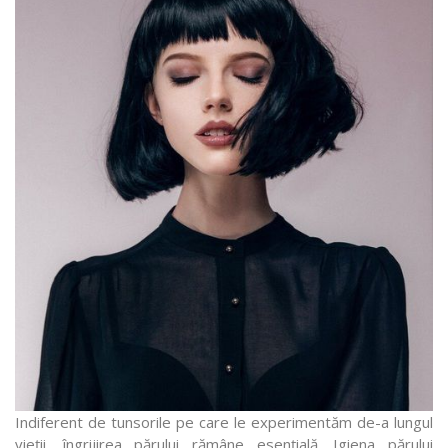
Indiferent de tunsorile pe care le experimentăm de-a lungul
vieții, îngrijirea părului rămâne esențială. Igiena părului