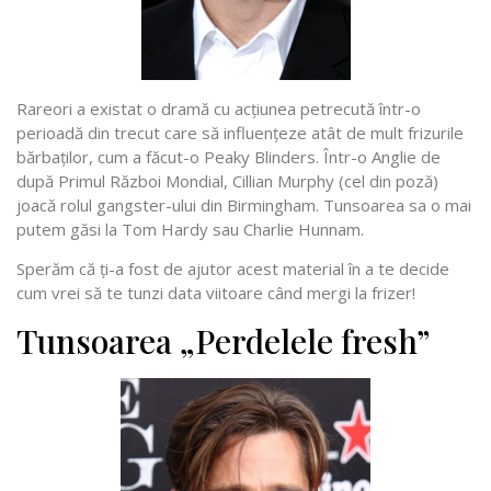
Rareori a existat o dramă cu acțiunea petrecută într-o
perioadă din trecut care să influențeze atât de mult frizurile
bărbaților, cum a făcut-o Peaky Blinders. Într-o Anglie de
după Primul Război Mondial, Cillian Murphy (cel din poză)
joacă rolul gangster-ului din Birmingham. Tunsoarea sa o mai
putem găsi la Tom Hardy sau Charlie Hunnam.
Sperăm că ți-a fost de ajutor acest material în a te decide
cum vrei să te tunzi data viitoare când mergi la frizer!
Tunsoarea „Perdelele fresh”