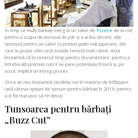
În timp ce mulți bărbați merg la un salon de
frizerie
de la colț
pentru a scăpa de excesul de păr și a arăta decent, alții
optează pentru un salon cu prețuri puțin mai piperate, dar
care le poate oferi acel lookde revistă mult râvnit. Asta
înseamnă că își rezervă timp pentru documentare, pentru a
întreba alți prieteni cum li se pare potențiala frizură și, pe
scrut, implică un întreg proces.
Orice an nou înseamnă tendințe noi în materie de înfățișare.
Iată câteva opțiuni de tunsori pentru bărbați în 2019, pentru
a-ți fie mai ușor să te decizi.
Tunsoarea pentru bărbați
„Buzz Cut”