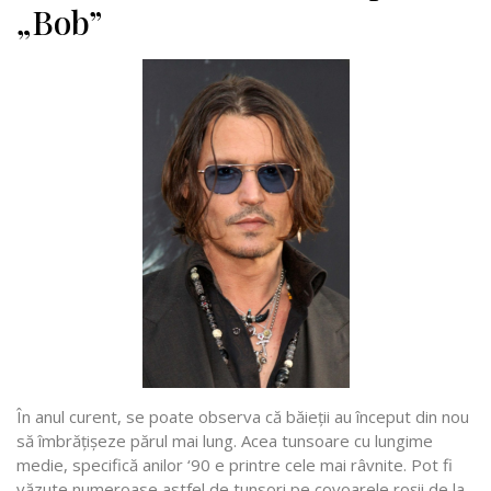
„Bob”
În anul curent, se poate observa că băieții au început din nou
să îmbrățișeze părul mai lung. Acea tunsoare cu lungime
medie, specifică anilor ‘90 e printre cele mai râvnite. Pot fi
văzute numeroase astfel de tunsori pe covoarele roșii de la