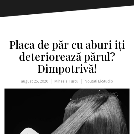
Placa de păr cu aburi iți
deteriorează părul?
Dimpotrivă!
august 25, 2020
Mihaela Turcu
Noutati El-Studio