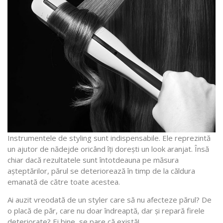
Instrumentele de styling sunt indispensabile. Ele reprezintă
un ajutor de nădejde oricând îți dorești un look aranjat. Însă
chiar dacă rezultatele sunt întotdeauna pe măsura
așteptărilor, părul se deteriorează în timp de la căldura
emanată de către toate acestea.
Ai auzit vreodată de un styler care să nu afecteze părul? De
o placă de păr, care nu doar îndreaptă, dar și repară firele
deteriorate? Ei bine, se pare că există!