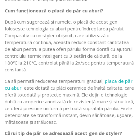
Cum funcționează o placă de păr cu aburi?
După cum sugerează și numele, o placă de acest gen
folosește tehnologia cu aburi pentru îndreptarea părului.
Comparativ cu un styler obișnuit, care utilizează o
temperatură continuă, aceasta reduce constant cantitatea
de aburi pentru a putea oferi părului forma dorită cu ajutorul
controlului termic inteligent cu 3 setări de căldură, de la
180ºC la 210ºC, controlat până la 2x/sec pentru temperatură
constantă.
Ca să permită reducerea temperaturii gradual,
placa de păr
cu aburi
este dotată cu plăci ceramice de înaltă calitate, care
oferă totodată și protecție maximă. Ele dețin o tehnologie
dublă cu acoperire anodizată de rezistență mare și structură,
ce oferă presiune uniformă pe toată suprafața părului. Firele
deteriorate se transformă instant, devin sănătoase, ușoare,
mătăsoase și strălucesc.
Cărui tip de păr se adresează acest gen de styler?