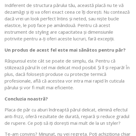
Indiferent de structura părului tău, această placă nu te vă
dezamăgi și iți va oferi exact ceea ce îți dorești. Nu contează
dacă vrei un look perfect întins și neted, sau niște bucle
elastice, le poți face pe amândouă. Pentru că acest
instrument de styling are capacitatea și dimensiunile
potrivite pentru a-ți oferi aceste lucruri, fară excepții.
Un produs de acest fel este mai sănătos pentru păr?
Răspunsul este cât se poate de simplu, da. Pentru că
stilizează părul în cel mai delicat mod posibil. Și îl și repară! În
plus, dacă folosești produse cu protecție termică
profesionale, află că acestea vor intra mai rapid în cuticula
părului și vor fi mult mai eficiente.
Concluzia noastră?
Placa de păr cu aburi îndreaptă părul delicat, elimină efectul
anti-frizz, oferă rezultate de durată, repară și reduce gradul
de rupere. Ce poți să iți dorești mai mult de la un styler?
Te-am convins? Minunat, nu vei regreta. Poți achiziționa chiar