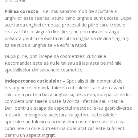
Pilirea corecta
– Cel mai sanatos mod de scurtare a
unghiilor este taierea, atunci cand unghiile sunt uscate. Dupa
scurtarea unghiei urmeaza procesul de pilire care trebuie
realizat într-o singură direcție, și nu prin mișcări stânga-
dreapta pentru ca există riscul ca unghia să devină fragilă și
să se rupă si unghia se va exfolia rapid.
După pilire, poți începe să cosmetizezi cuticulele.
Recomandat este să nu le tai sau să lași asta pe mâinile
specialistilor din saloanele cosmetice.
Indepartarea cuticulelor –
Specialistii din domeniul de
beauty nu recomanda taierea cuticulelor , acestea avand
rolul de a proteja baza unghiei si, de aceea, indepartarea lor
completa prin taiere poate favoriza infectiile sau iritatiile.
Dar, pentru a scapa de aspectul inestetic, s-au gasit diverse
metode: impingerea acestora cu ajutorul ustensilelor
speciale sau folosirea produselor cosmetice care dizolva
cuticulele cu care poti elimina doar atat cat este suficient
pentru un aspect ingrijit.