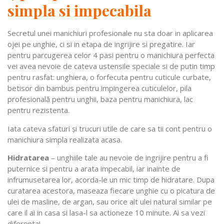
simpla si impecabila
Secretul unei manichiuri profesionale nu sta doar in aplicarea
ojei pe unghie, ci si in etapa de ingrijire si pregatire. Iar
pentru parcugerea celor 4 pasi pentru o manichiura perfecta
vei avea nevoie de cateva ustensile speciale si de putin timp
pentru rasfat: unghiera, o forfecuta pentru cuticule curbate,
betisor din bambus pentru impingerea cuticulelor, pila
profesională pentru unghii, baza pentru manichiura, lac
pentru rezistenta.
Iata cateva sfaturi şi trucuri utile de care sa tii cont pentru o
manichiura simpla realizata acasa.
Hidratarea
– unghiile tale au nevoie de ingrijire pentru a fi
puternice si pentru a arata impecabil, iar inainte de
infrumusetarea lor, acorda-le un mic timp de hidratare. Dupa
curatarea acestora, maseaza fiecare unghie cu o picatura de
ulei de masline, de argan, sau orice alt ulei natural similar pe
care il ai in casa si lasa-l sa actioneze 10 minute. Ai sa vezi
diferenta!