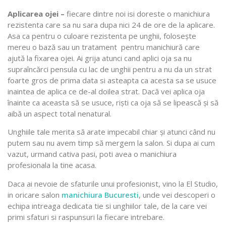
Aplicarea ojei –
fiecare dintre noi isi doreste o manichiura
rezistenta care sa nu sara dupa nici 24 de ore de la aplicare.
Asa ca pentru o culoare rezistenta pe unghii, folosește
mereu o bază sau un tratament pentru manichiură care
ajută la fixarea ojei. Ai grija atunci cand aplici oja sa nu
supraîncărci pensula cu lac de unghii pentru a nu da un strat
foarte gros de prima data si asteapta ca acesta sa se usuce
inaintea de aplica ce de-al doilea strat. Dacă vei aplica oja
înainte ca aceasta să se usuce, riști ca oja să se lipească și să
aibă un aspect total nenatural.
Unghiile tale merita să arate impecabil chiar și atunci când nu
putem sau nu avem timp să mergem la salon. Si dupa ai cum
vazut, urmand cativa pasi, poti avea o manichiura
profesionala la tine acasa.
Daca ai nevoie de sfaturile unui profesionist, vino la El Studio,
in oricare salon
manichiura Bucuresti
, unde vei descoperi o
echipa intreaga dedicata tie si unghiilor tale, de la care vei
primi sfaturi si raspunsuri la fiecare intrebare.