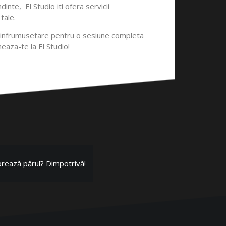
inte, El Studio iti ofera servicii
tale.
de infrumusetare pentru o sesiune completa
eaza-te la El Studio!
iorează părul? Dimpotrivă!