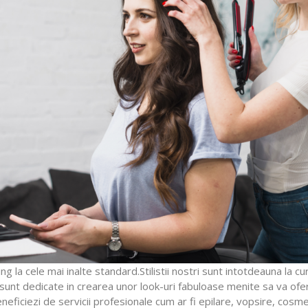
ling la cele mai inalte standard.Stilistii nostri sunt intotdeauna la 
 sunt dedicate in crearea unor look-uri fabuloase menite sa va ofer
eneficiezi de servicii profesionale cum ar fi epilare, vopsire, cosme