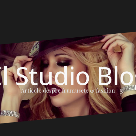
l Studio Bl
Articole despre frumuseţe & fashion