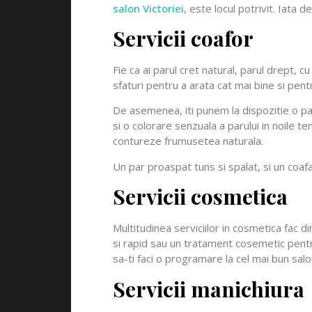
salon Victoriei
, este locul potrivit. Iata
Servicii coafor
Fie ca ai parul cret natural, parul drept, cu
sfaturi pentru a arata cat mai bine si pent
De asemenea, iti punem la dispozitie o pal
si o colorare senzuala a parului in noile t
contureze frumusetea naturala.
Un par proaspat tuns si spalat, si un coafat
Servicii cosmetica
Multitudinea serviciilor in cosmetica fac 
si rapid sau un tratament cosemetic pentru
sa-ti faci o programare la cel mai bun sal
Servicii manichiura