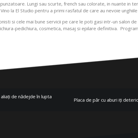
spunzatoare. Lungi sau scurte, french sau colorate, in nuante in tend
Vino la El Studio pentru a primi rasfatul de care au nevoie unghiile 
isti si cele mai bune servicii pe care le poti gasi intr-un salon 
nichiura-pedichiura, cosmetica, masaj si epilare definitiva. Program
liați de nădejde în lupta
Placa de păr cu aburi iți deter