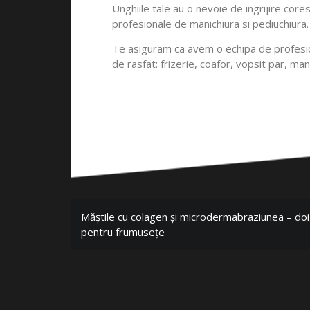
Unghiile tale au o nevoie de ingrijire core
profesionale de manichiura si pediuchiura. 
Te asiguram ca avem o echipa de profesion
de rasfat: frizerie, coafor, vopsit par, ma
Măștile cu colagen și microdermabraziunea – doi a
pentru frumusețe