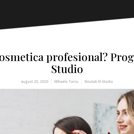
cosmetica profesional? Prog
Studio
august 20, 2020
Mihaela Turcu
Noutati El-Studio