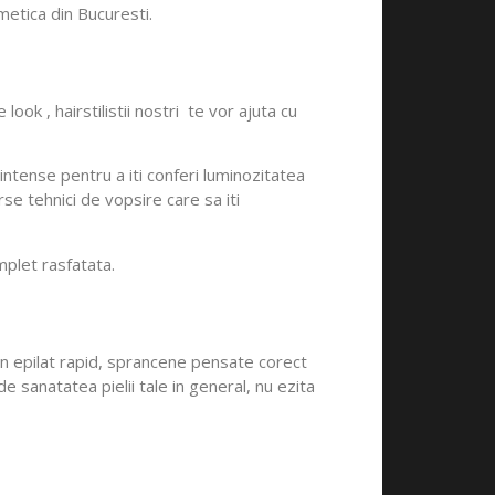
metica din Bucuresti.
look , hairstilistii nostri te vor ajuta cu
intense pentru a iti conferi luminozitatea
rse tehnici de vopsire care sa iti
omplet rasfatata.
 Un epilat rapid, sprancene pensate corect
 sanatatea pielii tale in general, nu ezita