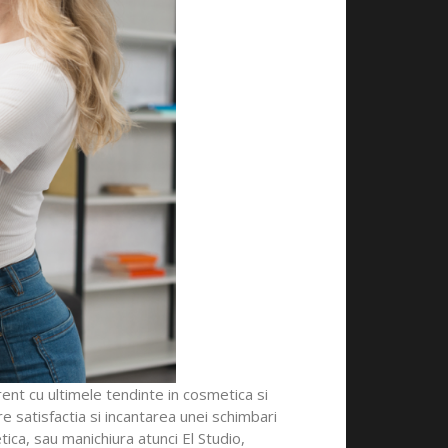
curent cu ultimele tendinte in cosmetica si
e satisfactia si incantarea unei schimbari
tica, sau manichiura atunci El Studio,