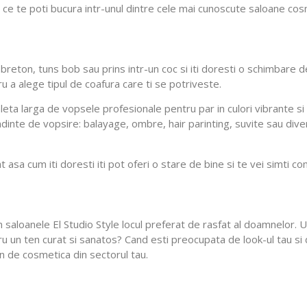
 de ce te poti bucura intr-unul dintre cele mai cunoscute saloane cos
 breton, tuns bob sau prins intr-un coc si iti doresti o schimbare de 
ru a alege tipul de coafura care ti se potriveste.
eta larga de vopsele profesionale pentru par in culori vibrante si 
endinte de vopsire: balayage, ombre, hair parinting, suvite sau dive
 asa cum iti doresti iti pot oferi o stare de bine si te vei simti c
din saloanele El Studio Style locul preferat de rasfat al doamnelor.
 un ten curat si sanatos? Cand esti preocupata de look-ul tau si de
on de cosmetica din sectorul tau.