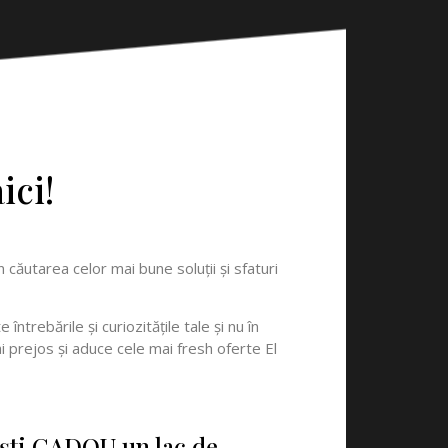
ici!
 căutarea celor mai bune soluţii şi sfaturi
ntrebările şi curiozităţile tale şi nu în
 prejos şi aduce cele mai fresh oferte El
eşti CADOU un lac de