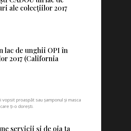
ri ale colecţiilor 2017
 lac de unghii OPI în
lor 2017 (California
nui vopsit proaspăt sau şamponul şi masca
 care ţi-o doreşti.
e servicii şi de oja ta