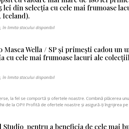
 lei din selecţia cu cele mai frumoase lacu
 Iceland).
 în limita stocului disponibil
 Masca Wella / SP şi primeşti cadou un un
ţia cu cele mai frumoase lacuri ale colecţii
 în limita stocului disponibil
iverse, la fel se comportă şi ofertele noastre. Combină plăcerea u
hii de la OPI! Profită de ofertele noastre şi asigură-ţi îngrijirea pe
 Studio pentru a beneficia de cele mai bun