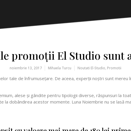
le promoţii El Studio sunt a
noiembrie 13, 2017
Mihaela Turcu
Noutati El-Studio
,
Promotii
elor tale de înfrumuseţare. De aceea, experţii noştri sunt mereu în
ium, alese şi gândite pentru tipologii diverse, răspunsuri la toate î
ajute la dobândirea acestor momente. Luna Noiembrie nu se lasă mai
opsit cu valoare mai mare de 180 lei prim