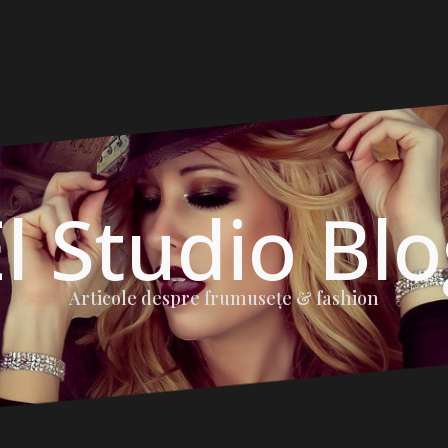
l Studio Bl
Articole despre frumuseţe & fashion