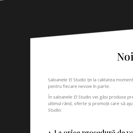
Noi
Saloanele El Studio ţin la calitatea moment
pentru fiecare nevoie în parte.
În saloanele El Studio vei găsi produse prem
ultimul rând, oferte şi promoţii care să 
Studio:
1. La orice procedură de v