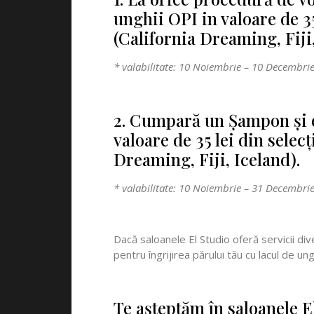
unghii OPI in valoare de 35
(California Dreaming, Fiji,
* valabilitate: 10 Noiembrie – 10 Decembrie,
2. Cumpară un Şampon şi o
valoare de 35 lei din selec
Dreaming, Fiji, Iceland).
* valabilitate: 10 Noiembrie – 31 Decembrie,
Dacă saloanele El Studio oferă servicii d
pentru îngrijirea părului tău cu lacul de ung
Te aşteptăm în saloanele El