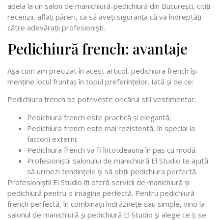
apela la un salon de manichiură-pedichiură din București, citiți
recenzii, aflați păreri, ca să aveți siguranța că va îndreptăți
către adevărații profesioniști.
Pedichiură french: avantaje
Așa cum am precizat în acest articol, pedichiura french își
menține locul fruntaș în topul preferințelor. Iată și de ce:
Pedichiura french se potrivește oricărui stil vestimentar;
Pedichiura french este practică și elegantă;
Pedichiura french este mai rezistentă, în special la
factorii externi;
Pedichiura french va fi întotdeauna în pas cu modă.
Profesioniștii salonului de manichiură El Studio te ajută
să urmezi tendințele și să obții pedichiura perfectă.
Profesioniștii El Studio îți oferă servicii de manichiură și
pedichiură pentru o imagine perfectă. Pentru pedichiură
french perfectă, în combinații îndrăznețe sau simple, vino la
salonul de manichiură și pedichiură El Studio și alege ce ți se