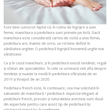
Este bine cunoscut faptul că, în rutina de îngrijire a unei
femei, manichiura și pedichiura sunt primele pe listă. Dacă
manichiura este considerată cartea de vizită a unei femei,
pedichiura are, înainte de orice, un rol bine definit în
sănătatea unghiei. O pedichiură îngrijită înseamnă unghii mai
sănătoase.
Ca și în cazul manichiurii, și în pedichiură există tendințe, reguli
și sfaturi ale specialiștilor. În cele ce urmează veți afla despre
tendințe și nuanțe la modă în pedichiura sfârșitului de an
2019 și început de an 2020.
Pedichiura french este, în continuare, cea mai solicitată în
saloanele de manichiură / pedichiură. Aspectul elegant al
pedichiurii french, precum și naturalețea acesteia sunt două
din aspectele pentru care acest tip de pedichiură își
păstrează primul loc în preferințe.