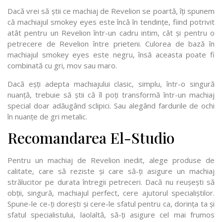
Dacă vrei să știi ce machiaj de Revelion se poartă, îți spunem
că machiajul smokey eyes este încă în tendințe, fiind potrivit
atât pentru un Revelion într-un cadru intim, cât și pentru o
petrecere de Revelion între prieteni. Culorea de bază în
machiajul smokey eyes este negru, însă aceasta poate fi
combinată cu gri, mov sau maro.
Dacă eșți adepta machiajului clasic, simplu, într-o singură
nuanță, trebuie să știi că îl poți transformă într-un machiaj
special doar adăugând sclipici. Sau alegând fardurile de ochi
în nuanțe de gri metalic.
Recomandarea El-Studio
Pentru un machiaj de Revelion inedit, alege produse de
calitate, care să reziste și care să-ți asigure un machiaj
strălucitor pe durata întregii petreceri. Dacă nu reușești să
obții, singură, machiajul perfect, cere ajutorul specialiștilor.
Spune-le ce-ți dorești și cere-le sfatul pentru ca, dorința ta și
sfatul specialistului, laolaltă, să-ți asigure cel mai frumos