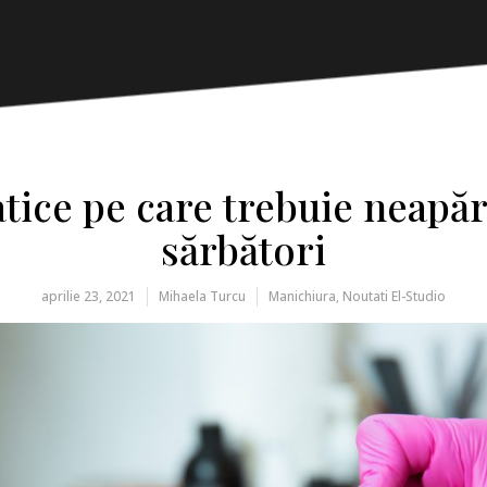
ice pe care trebuie neapăra
sărbători
aprilie 23, 2021
Mihaela Turcu
Manichiura
,
Noutati El-Studio