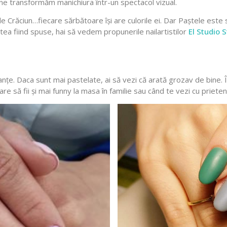
 ne transformăm manichiura într-un spectacol vizual.
de Crăciun…fiecare sărbătoare își are culorile ei. Dar Paștele este
tea fiind spuse, hai să vedem propunerile nailartistilor
El Studio S
nțe. Daca sunt mai pastelate, ai să vezi că arată grozav de bine. Î
re să fii și mai funny la masa în familie sau când te vezi cu prieteni