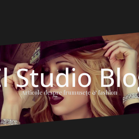
l Studio Bl
Articole despre frumuseţe & fashion