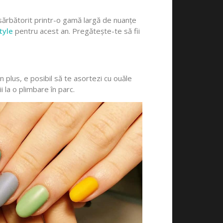
 sărbătorit printr-o gamă largă de nuanțe
tyle
pentru acest an. Pregătește-te să fii
n plus, e posibil să te asortezi cu ouăle
i la o plimbare în parc.