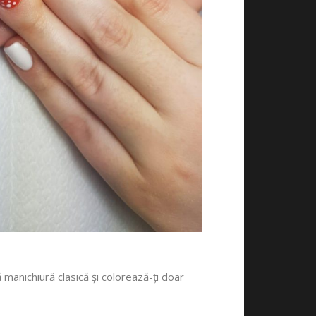
ă manichiură clasică și colorează-ți doar