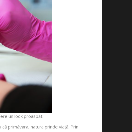
ofere un look proaspăt.
u că primăvara, natura prinde viață. Prin