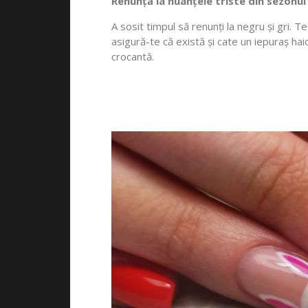
Renunță la nuanțele triste din sezonul
A sosit timpul să renunți la negru și gri. T
asigură-te că există și cate un iepuraș haio
crocantă.