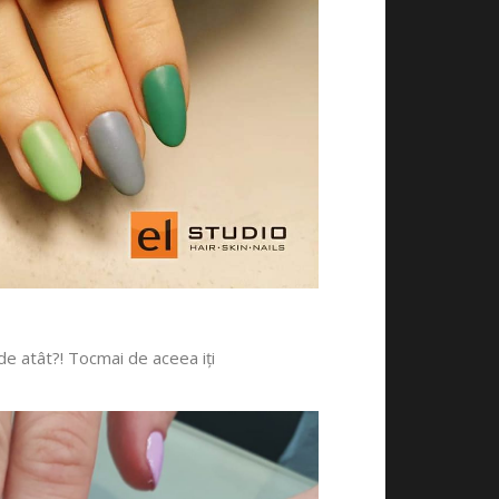
 de atât?! Tocmai de aceea iți