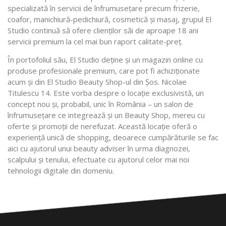
specializată în servicii de înfrumusețare precum frizerie,
coafor, manichiură-pedichiură, cosmetică și masaj, grupul El
Studio continuă să ofere clienților săi de aproape 18 ani
servicii premium la cel mai bun raport calitate-preț.
În portofoliul său, El Studio deține și un magazin online cu
produse profesionale premium, care pot fi achiziționate
acum și din El Studio Beauty Shop-ul din Șos. Nicolae
Titulescu 14. Este vorba despre o locație exclusivistă, un
concept nou și, probabil, unic în România – un salon de
înfrumusețare ce integrează și un Beauty Shop, mereu cu
oferte și promoții de nerefuzat. Această locație oferă o
experiență unică de shopping, deoarece cumpărăturile se fac
aici cu ajutorul unui beauty adviser în urma diagnozei,
scalpului și tenului, efectuate cu ajutorul celor mai noi
tehnologii digitale din domeniu.