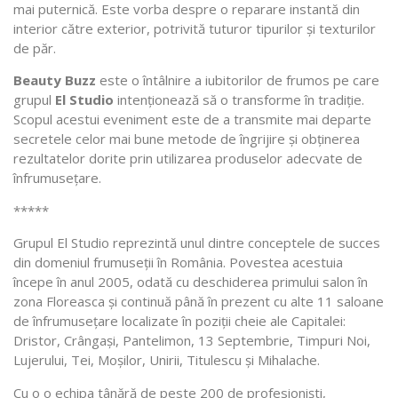
mai puternică. Este vorba despre o reparare instantă din
interior către exterior, potrivită tuturor tipurilor și texturilor
de păr.
Beauty Buzz
este o întâlnire a iubitorilor de frumos pe care
grupul
El Studio
intenționează să o transforme în tradiție.
Scopul acestui eveniment este de a transmite mai departe
secretele celor mai bune metode de îngrijire și obținerea
rezultatelor dorite prin utilizarea produselor adecvate de
înfrumusețare.
*****
Grupul El Studio reprezintă unul dintre conceptele de succes
din domeniul frumuseții în România. Povestea acestuia
începe în anul 2005, odată cu deschiderea primului salon în
zona Floreasca și continuă până în prezent cu alte 11 saloane
de înfrumusețare localizate în poziții cheie ale Capitalei:
Dristor, Crângași, Pantelimon, 13 Septembrie, Timpuri Noi,
Lujerului, Tei, Moșilor, Unirii, Titulescu și Mihalache.
Cu o o echipa tânără de peste 200 de profesioniști,