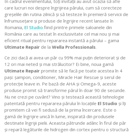
În cadrul evenimentului, toți invitații au avut ocazia să afle
care lucruri noi despre îngrijirea părului, cum să corecteze
greșelile din rutina zilnică și să testeze în premieră servicii de
înfrumusețare și produse de îngrijire recent lansate în
Romania,
El Studio
fiind printre primele saloanele din
România care au testat în exclusivitate cel mai nou și mai
eficient ritual pentru repararea instantă a părului – gama
Ultimate Repair
de la
Wella Professionals
.
Ce zici dacă ai avea un păr cu 99% mai puțin deteriorat și de
12 ori mai neted și mai strălucitor? Ei bine, noua gamă
Ultimate Repair
promite să le facă pe toate acestea în 4
pași: șampon, conditioner, Miracle Hair Rescue și serul de
protecție leave in. Pe bază de AHA și Omega-9, aceste
produse promit să transforme părul în doar 90 de secunde.
Nu ne crezi pe cuvânt? Vino și testează această tehnologie
patentat
ă
pentru repararea părului în locațiile
El Studio
și îți
promitem că vei fi sedusă de la prima încercare. Este o
gamă de îngrijire unică în lume, inspirată din produsele
destinate îngrijii pielii. Aceasta pătrunde adânc în firul de păr
și repară legăturile de hidrogen din cortex pentru o structură