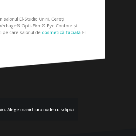
alonul El-Studio Unirii. Cereți
al Repêchage® Opti-Firm® Eye Contour și
ti pe care salonul de
cosmetică facială
El
ici. Alege manichiura nude cu sclipici