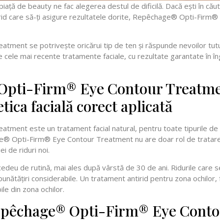
iață de beauty ne fac alegerea destul de dificilă. Dacă ești în că
ntirid care să-ți asigure rezultatele dorite, Repêchage® Opti-Fir
ment se potrivește oricărui tip de ten și răspunde nevoilor tu
le mai recente tratamente faciale, cu rezultate garantate în îngri
Opti-Firm® Eye Contour Treatme
ica facială corect aplicată
ent este un tratament facial natural, pentru toate tipurile de t
age® Opti-Firm® Eye Contour Treatment nu are doar rol de tratare, 
ei de riduri noi.
ocedeu de rutină, mai ales după vârstă de 30 de ani. Ridurile care 
bunătățiri considerabile. Un tratament antirid pentru zona ochilor, 
ile din zona ochilor.
epêchage® Opti-Firm® Eye Conto