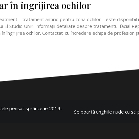
r în îngrijirea ochilor
nt – tratament antirid pentru zona ochilor – este disponibil în s
nului El Studio Unirii informații detaliate despre tratamentul faci
în îngrijirea ochilor. Contactați cu încredere echipa de profesioniș
odele pensat sprâncene 2019-
Se poartă unghiile nude cu sclip