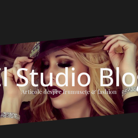
l Studio Bl
Articole despre frumuseţe & fashion