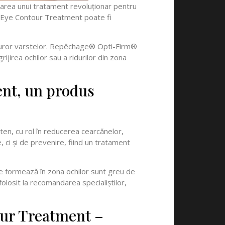
utarea unui tratament revoluționar pentru
m® Eye Contour Treatment poate fi
turor varstelor. Repêchage® Opti-Firm®
jirea ochilor sau a ridurilor din zona
nt, un produs
en, cu rol în reducerea cearcănelor,
ci și de prevenire, fiind un tratament
se formează în zona ochilor sunt greu de
folosit la recomandarea specialiștilor,
ur Treatment –