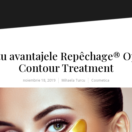
tu avantajele Repêchage® 
Contour Treatment
noiembrie 18, 2019
Mihaela Turcu
Cosmetica