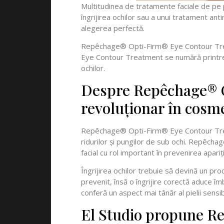
Multitudinea de tratamente faciale de pe p
îngrijirea ochilor sau a unui tratament a
alegerea perfectă.
Repêchage® Opti-Firm® Eye Contour Treat
Eye Contour Treatment se numără printre ce
ochilor.
Despre Repêchage® 
revoluționar în cosmet
Repêchage® Opti-Firm® Eye Contour Treatm
ridurilor și pungilor de sub ochi. Repêch
facial cu rol important în prevenirea apariți
Îngrijirea ochilor trebuie să devină un pr
prevenit, însă o îngrijire corectă aduce îm
conferă un aspect mai tânăr al pielii sensib
El Studio propune R