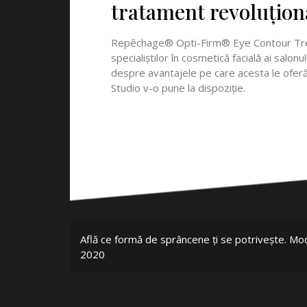
tratament revoluționa
Repêchage® Opti-Firm® Eye Contour Treatme
specialiștilor în cosmetică facială ai salo
despre avantajele pe care acesta le oferă 
Studio v-o pune la dispoziție.
Află ce formă de sprâncene ți se potrivește. M
2020