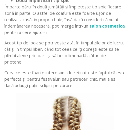
Două împletituri tip spic
Împarte părul în două jumătăți și împletește tip spic fiecare
zonă în parte. O astfel de coafură este foarte ușor de
realizat acasă, în propria baie, însă dacă consideri că nu ai
îndemânarea necesară, poți merge într-un
salon cosmetica
pentru a cere ajutorul.
Acest tip de look se potrivește atât în timpul zilelor de lucru,
cât și în timpul liber, când tot ceea ce îți dorești este să te
plimbi alene prin parc și să bei o limonadă alături de
prietene.
Ceea ce este foarte interesant de reținut este faptul că este
perfectă și pentru festivaluri sau petreceri chic, mai ales
dacă adaugi puțin sclipici pe cărare.