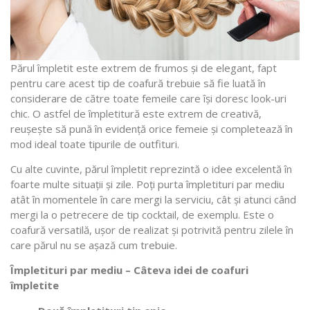
Părul împletit este extrem de frumos și de elegant, fapt
pentru care acest tip de coafură trebuie să fie luată în
considerare de către toate femeile care își doresc look-uri
chic. O astfel de împletitură este extrem de creativă,
reușește să pună în evidență orice femeie și completează în
mod ideal toate tipurile de outfituri.
Cu alte cuvinte, părul împletit reprezintă o idee excelentă în
foarte multe situații și zile. Poți purta împletituri par mediu
atât în momentele în care mergi la serviciu, cât și atunci când
mergi la o petrecere de tip cocktail, de exemplu. Este o
coafură versatilă, ușor de realizat și potrivită pentru zilele în
care părul nu se așază cum trebuie.
Împletituri par mediu – Câteva idei de coafuri
împletite