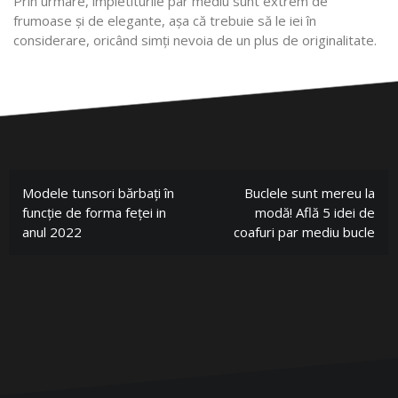
Prin urmare, împletiturile par mediu sunt extrem de
frumoase și de elegante, așa că trebuie să le iei în
considerare, oricând simți nevoia de un plus de originalitate.
Modele tunsori bărbați în
Buclele sunt mereu la
funcție de forma feței in
modă! Află 5 idei de
anul 2022
coafuri par mediu bucle