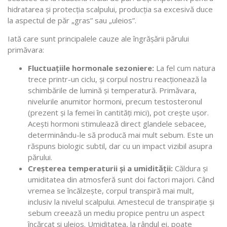
hidratarea și protecția scalpului, producția sa excesivă duce
la aspectul de păr „gras” sau „uleios”.
Iată care sunt principalele cauze ale îngrășării părului
primăvara:
Fluctuațiile hormonale sezoniere:
La fel cum natura
trece printr-un ciclu, și corpul nostru reacționează la
schimbările de lumină și temperatură. Primăvara,
nivelurile anumitor hormoni, precum testosteronul
(prezent și la femei în cantități mici), pot crește ușor.
Acești hormoni stimulează direct glandele sebacee,
determinându-le să producă mai mult sebum. Este un
răspuns biologic subtil, dar cu un impact vizibil asupra
părului.
Creșterea temperaturii și a umidității:
Căldura și
umiditatea din atmosferă sunt doi factori majori. Când
vremea se încălzește, corpul transpiră mai mult,
inclusiv la nivelul scalpului. Amestecul de transpirație și
sebum creează un mediu propice pentru un aspect
încărcat și uleios. Umiditatea, la rândul ei, poate