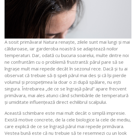
A sosit primăvara! Natura renaște, zilele sunt mai lungi și mai
călduroase, iar garderoba noastră se adaptează noilor
temperaturi. Dar, odată cu bucuria soarelui, multe dintre noi
ne confruntăm cu o problemă frustrantă: părul pare să se
îngrașe mult mai repede decât în sezonul rece. Dacă și tu ai
observat că trebuie să-ți speli părul mai des și că își pierde
volumul și prospețimea la doar o zi după spălare, nu ești
singura. Întrebarea „de ce se îngrașă părul” apare frecvent
primăvara, mai ales atunci când schimbările de temperatură
și umiditate influențează direct echilibrul scalpului.
Această schimbare este mai mult decât o simplă impresie.
Există motive concrete, de la cele biologice la cele de mediu,
care explică de ce se îngrașă părul mai repede primăvara.
Vestea bună este că nu trebuie să te resemnezi cu un look