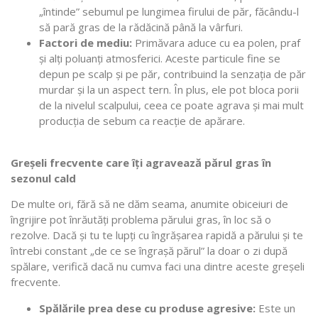
„întinde” sebumul pe lungimea firului de păr, făcându-l
să pară gras de la rădăcină până la vârfuri.
Factori de mediu:
Primăvara aduce cu ea polen, praf
și alți poluanți atmosferici. Aceste particule fine se
depun pe scalp și pe păr, contribuind la senzația de păr
murdar și la un aspect tern. În plus, ele pot bloca porii
de la nivelul scalpului, ceea ce poate agrava și mai mult
producția de sebum ca reacție de apărare.
Greșeli frecvente care îți agravează părul gras în
sezonul cald
De multe ori, fără să ne dăm seama, anumite obiceiuri de
îngrijire pot înrăutăți problema părului gras, în loc să o
rezolve. Dacă și tu te lupți cu îngrășarea rapidă a părului și te
întrebi constant „de ce se îngrașă părul” la doar o zi după
spălare, verifică dacă nu cumva faci una dintre aceste greșeli
frecvente.
Spălările prea dese cu produse agresive:
Este un