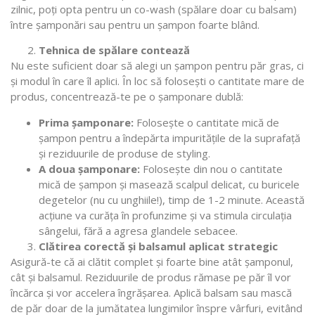
zilnic, poți opta pentru un co-wash (spălare doar cu balsam)
între șamponări sau pentru un șampon foarte blând.
Tehnica de spălare contează
Nu este suficient doar să alegi un șampon pentru păr gras, ci
și modul în care îl aplici. În loc să folosești o cantitate mare de
produs, concentrează-te pe o șamponare dublă:
Prima șamponare:
Folosește o cantitate mică de
șampon pentru a îndepărta impuritățile de la suprafață
și reziduurile de produse de styling.
A doua șamponare:
Folosește din nou o cantitate
mică de șampon și masează scalpul delicat, cu buricele
degetelor (nu cu unghiile!), timp de 1-2 minute. Această
acțiune va curăța în profunzime și va stimula circulația
sângelui, fără a agresa glandele sebacee.
Clătirea corectă și balsamul aplicat strategic
Asigură-te că ai clătit complet și foarte bine atât șamponul,
cât și balsamul. Reziduurile de produs rămase pe păr îl vor
încărca și vor accelera îngrășarea. Aplică balsam sau mască
de păr doar de la jumătatea lungimilor înspre vârfuri, evitând