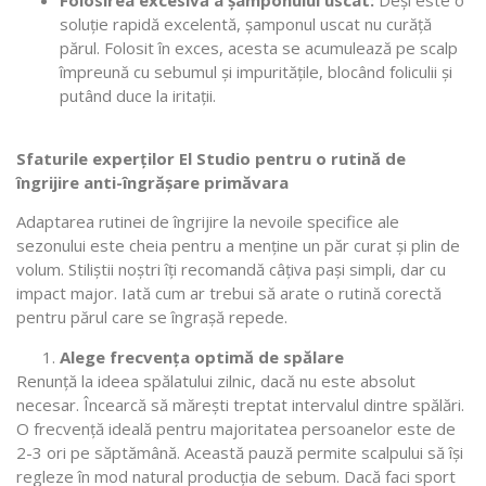
soluție rapidă excelentă, șamponul uscat nu curăță
părul. Folosit în exces, acesta se acumulează pe scalp
împreună cu sebumul și impuritățile, blocând foliculii și
putând duce la iritații.
Sfaturile experților El Studio pentru o rutină de
îngrijire anti-îngrășare primăvara
Adaptarea rutinei de îngrijire la nevoile specifice ale
sezonului este cheia pentru a menține un păr curat și plin de
volum. Stiliștii noștri îți recomandă câțiva pași simpli, dar cu
impact major. Iată cum ar trebui să arate o rutină corectă
pentru părul care se îngrașă repede.
Alege frecvența optimă de spălare
Renunță la ideea spălatului zilnic, dacă nu este absolut
necesar. Încearcă să mărești treptat intervalul dintre spălări.
O frecvență ideală pentru majoritatea persoanelor este de
2-3 ori pe săptămână. Această pauză permite scalpului să își
regleze în mod natural producția de sebum. Dacă faci sport