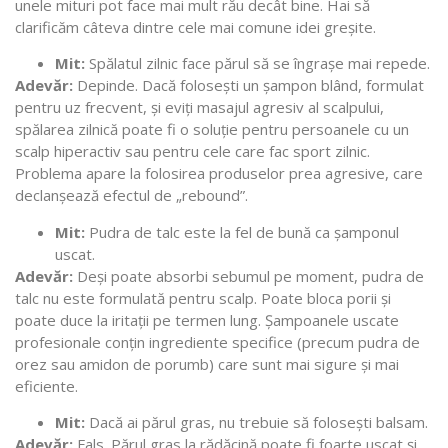
unele mituri pot face mai mult rău decât bine. Hai să
clarificăm câteva dintre cele mai comune idei greșite.
Mit:
Spălatul zilnic face părul să se îngrașe mai repede.
Adevăr:
Depinde. Dacă folosești un șampon blând, formulat
pentru uz frecvent, și eviți masajul agresiv al scalpului,
spălarea zilnică poate fi o soluție pentru persoanele cu un
scalp hiperactiv sau pentru cele care fac sport zilnic.
Problema apare la folosirea produselor prea agresive, care
declanșează efectul de „rebound”.
Mit:
Pudra de talc este la fel de bună ca șamponul
uscat.
Adevăr:
Deși poate absorbi sebumul pe moment, pudra de
talc nu este formulată pentru scalp. Poate bloca porii și
poate duce la iritații pe termen lung. Șampoanele uscate
profesionale conțin ingrediente specifice (precum pudra de
orez sau amidon de porumb) care sunt mai sigure și mai
eficiente.
Mit:
Dacă ai părul gras, nu trebuie să folosești balsam.
Adevăr:
Fals. Părul gras la rădăcină poate fi foarte uscat și