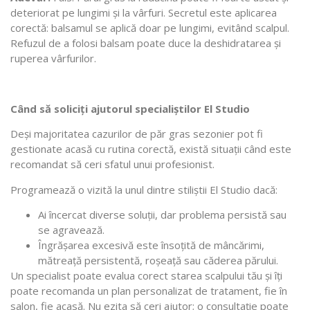
deteriorat pe lungimi și la vârfuri. Secretul este aplicarea
corectă: balsamul se aplică doar pe lungimi, evitând scalpul.
Refuzul de a folosi balsam poate duce la deshidratarea și
ruperea vârfurilor.
Când să soliciți ajutorul specialiștilor El Studio
Deși majoritatea cazurilor de păr gras sezonier pot fi
gestionate acasă cu rutina corectă, există situații când este
recomandat să ceri sfatul unui profesionist.
Programează o vizită la unul dintre stiliștii El Studio dacă:
Ai încercat diverse soluții, dar problema persistă sau
se agravează.
Îngrășarea excesivă este însoțită de mâncărimi,
mătreață persistentă, roșeață sau căderea părului.
Un specialist poate evalua corect starea scalpului tău și îți
poate recomanda un plan personalizat de tratament, fie în
salon, fie acasă. Nu ezita să ceri ajutor; o consultație poate