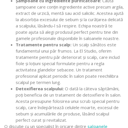
Șampoane cu ingrediente purificatoare:
Caută
șampoane care conțin ingrediente active precum argila,
extract de urzică, mentă sau acid salicilic. Acestea ajută
la absorbția excesului de sebum și la curățarea delicată
a scalpului, lăsându-l să respire. Echipa noastră te
poate ajuta să alegi produsul perfect pentru tine din
gamele profesionale disponibile în saloanele noastre.
Tratamente pentru scalp:
Un scalp sănătos este
fundamentul unui păr frumos. La El Studio, oferim
tratamente pentru păr deteriorat și scalp, care includ
fiole și loțiuni special formulate pentru a regla
activitatea glandelor sebacee. Un tratament
profesional aplicat periodic în salon poate reechilibra
scalpul pe termen lung.
Detoxifierea scalpului:
O dată la câteva săptămâni,
poți beneficia de un tratament de detoxifiere în salon.
Acesta presupune folosirea unui scrub special pentru
scalp, care îndepărtează celulele moarte, excesul de
sebum și acumulările de produse, lăsând scalpul
perfect curat și revitalizat.
O discuție cu un specialist în oricare dintre
saloanele