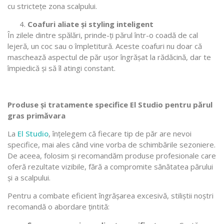
cu strictețe zona scalpului.
Coafuri aliate și styling inteligent
În zilele dintre spălări, prinde-ți părul într-o coadă de cal
lejeră, un coc sau o împletitură. Aceste coafuri nu doar că
maschează aspectul de păr ușor îngrășat la rădăcină, dar te
împiedică și să îl atingi constant.
Produse și tratamente specifice El Studio pentru părul
gras primăvara
La
El Studio
, înțelegem că fiecare tip de păr are nevoi
specifice, mai ales când vine vorba de schimbările sezoniere.
De aceea, folosim și recomandăm produse profesionale care
oferă rezultate vizibile, fără a compromite sănătatea părului
și a scalpului.
Pentru a combate eficient îngrășarea excesivă, stiliștii noștri
recomandă o abordare țintită: