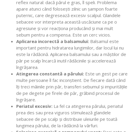
reflex natural: dacă părul e gras, îl speli. Problema
apare atunci când folosești zilnic un șampon foarte
puternic, care degresează excesiv scalpul. Glandele
sebacee vor interpreta această uscăciune ca pe o
agresiune și vor reacționa producând și mai mult
sebum pentru a compensa. Este un cerc vicios.
Aplicarea incorectă a balsamului:
Balsamul este
important pentru hidratarea lungimilor, dar locul lui nu
este la rădăcină. Aplicarea balsamului sau a măștilor de
păr pe scalp încarcă inutil rădăcinile și accelerează
îngrășarea.
Atingerea constantă a părului:
Este un gest pe care
multe persoane îl fac inconștient. De fiecare dată când
îți treci mâinile prin păr, transferi sebumul și impuritățile
de pe degete pe firele de păr, grăbind procesul de
îngrășare.
Periatul excesiv:
La fel ca atingerea părului, periatul
prea des sau prea viguros stimulează glandele
sebacee de pe scalp și distribuie uleiurile pe toată
lungimea părului, de la rădăcină la vârfuri.
Folosirea excesivă a șamponului uscat:
Deși este o