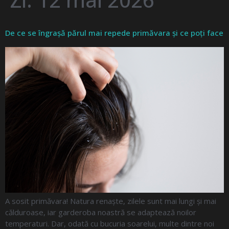
De ce se îngrașă părul mai repede primăvara și ce poți face
A sosit primăvara! Natura renaște, zilele sunt mai lungi și mai
călduroase, iar garderoba noastră se adaptează noilor
temperaturi. Dar, odată cu bucuria soarelui, multe dintre noi