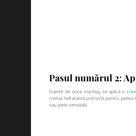
Pasul numărul 2: Ap
Înainte de orice machiaj, se aplică o
cre
crema hidratantă potrivită pentru pielea t
sau piele sensibilă.