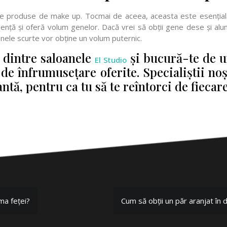
ite produse de make up. Tocmai de aceea, aceasta este esenția
idență și oferă volum genelor. Dacă vrei să obții gene dese și al
genele scurte vor obține un volum puternic.
l dintre saloanele
și bucură-te de u
El Studio
i de înfrumusețare oferite. Specialiștii no
ntă, pentru ca tu să te reîntorci de fieca
rma feței?
Cum să obții un păr aranjat în 