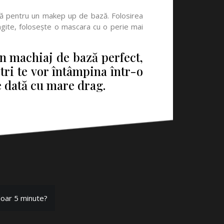
lă pentru un makep up de bază. Folosirea
ungite, folosește o mascara cu o perie mai
n machiaj de bază perfect,
ștri te vor întâmpina într-o
re dată cu mare drag.
doar 5 minute?