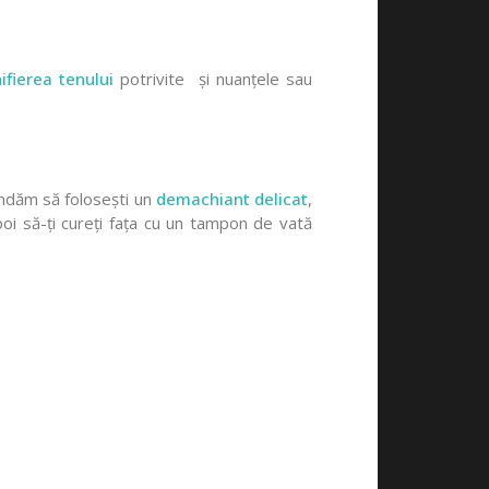
ifierea tenului
potrivite și nuanțele sau
mandăm să folosești un
demachiant delicat
,
apoi să-ți cureți fața cu un tampon de vată