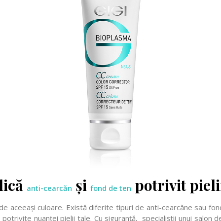
lică
și
potrivit pieli
anti-cearcăn
fond de ten
de aceeași culoare. Există diferite tipuri de anti-cearcăne sau fond
potrivite nuanței pielii tale. Cu siguranță, specialiștii unui salo