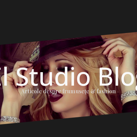
l Studio Bl
Articole despre frumuseţe & fashion