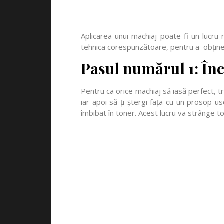
Aplicarea unui machiaj poate fi un lucru 
tehnica corespunzătoare, pentru a obține 
Pasul numărul 1: Înc
Pentru ca orice machiaj să iasă perfect, t
iar apoi să-ți ștergi fața cu un prosop u
îmbibat în toner. Acest lucru va strânge toț