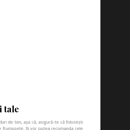
i tale
uri de ten, așa că, asigură-te că folosești
n de frumusețe, îți vor putea recomanda cele