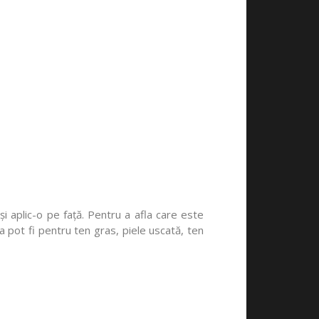
și aplic-o pe față. Pentru a afla care este
a pot fi pentru ten gras, piele uscată, ten