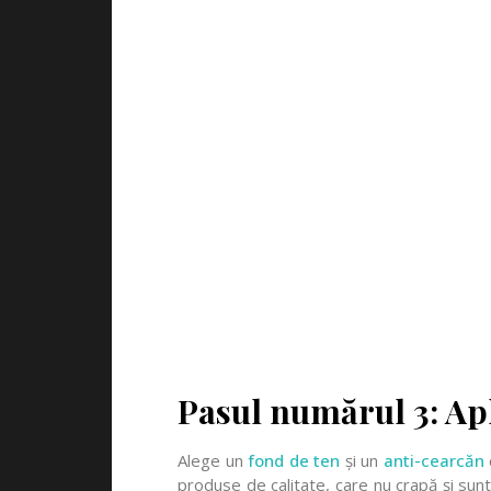
Pasul numărul 3: Ap
Alege un
fond de ten
și un
anti-cearcăn
produse de calitate, care nu crapă și sunt 