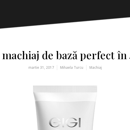
machiaj de bază perfect în 
martie 31, 2017
Mihaela Turcu
Machiaj