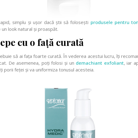
rapid, simplu și ușor dacă știi să folosești
produsele pentru ton
un look natural și proaspăt.
epe cu o față curată
rebuie să ai fața foarte curată. În vederea acestui lucru, îți reco
scat. De asemenea, poți folosi și un
demachiant exfoliant
, iar 
i porii feței și va uniformiza tonusul acesteia.