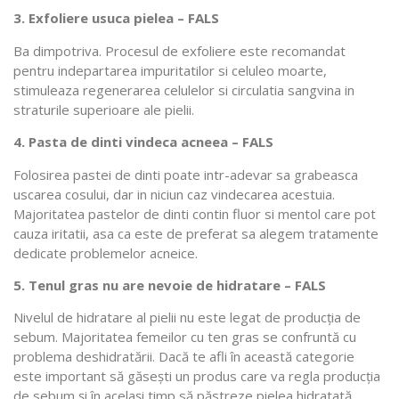
3. Exfoliere usuca pielea – FALS
Ba dimpotriva. Procesul de exfoliere este recomandat
pentru indepartarea impuritatilor si celuleo moarte,
stimuleaza regenerarea celulelor si circulatia sangvina in
straturile superioare ale pielii.
4. Pasta de dinti vindeca acneea – FALS
Folosirea pastei de dinti poate intr-adevar sa grabeasca
uscarea cosului, dar in niciun caz vindecarea acestuia.
Majoritatea pastelor de dinti contin fluor si mentol care pot
cauza iritatii, asa ca este de preferat sa alegem tratamente
dedicate problemelor acneice.
5. Tenul gras nu are nevoie de hidratare – FALS
Nivelul de hidratare al pielii nu este legat de producţia de
sebum. Majoritatea femeilor cu ten gras se confruntă cu
problema deshidratării. Dacă te afli în această categorie
este important să găseşti un produs care va regla producţia
de sebum şi în acelaşi timp să păstreze pielea hidratată.