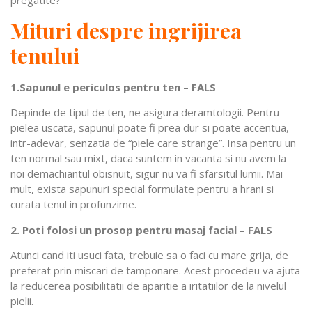
pregatite?
Mituri despre ingrijirea
tenului
1.Sapunul e periculos pentru ten – FALS
Depinde de tipul de ten, ne asigura deramtologii. Pentru
pielea uscata, sapunul poate fi prea dur si poate accentua,
intr-adevar, senzatia de “piele care strange”. Insa pentru un
ten normal sau mixt, daca suntem in vacanta si nu avem la
noi demachiantul obisnuit, sigur nu va fi sfarsitul lumii. Mai
mult, exista sapunuri special formulate pentru a hrani si
curata tenul in profunzime.
2. Poti folosi un prosop pentru masaj facial – FALS
Atunci cand iti usuci fata, trebuie sa o faci cu mare grija, de
preferat prin miscari de tamponare. Acest procedeu va ajuta
la reducerea posibilitatii de aparitie a iritatiilor de la nivelul
pielii.