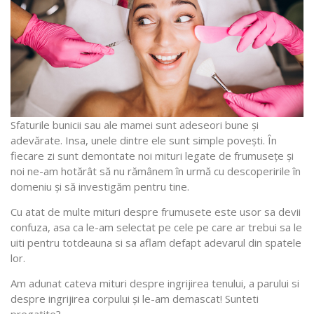
Sfaturile bunicii sau ale mamei sunt adeseori bune şi
adevărate. Insa, unele dintre ele sunt simple poveşti. În
fiecare zi sunt demontate noi mituri legate de frumuseţe şi
noi ne-am hotărât să nu rămânem în urmă cu descoperirile în
domeniu şi să investigăm pentru tine.
Cu atat de multe mituri despre frumusete este usor sa devii
confuza, asa ca le-am selectat pe cele pe care ar trebui sa le
uiti pentru totdeauna si sa aflam defapt adevarul din spatele
lor.
Am adunat cateva mituri despre ingrijirea tenului, a parului si
despre ingrijirea corpului şi le-am demascat! Sunteti