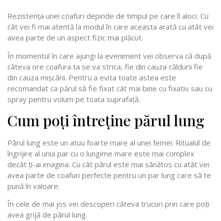
Rezistența unei coafuri depinde de timpul pe care îl aloci. Cu
cât vei fi mai atentă la modul în care aceasta arată cu atât vei
avea parte de un aspect fizic mai plăcut.
În momentul în care ajungi la eveniment vei observa că după
câteva ore coafura ta se va strica, fie din cauza căldurii fie
din cauza mișcării. Pentru a evita toate astea este
recomandat ca părul să fie fixat cât mai bine cu fixativ sau cu
spray pentru volum pe toata suprafață.
Cum poți întreține părul lung
Părul lung este un atuu foarte mare al unei femei. Ritualul de
îngrijire al unui par cu o lungime mare este mai complex
decât ți-ai imagina. Cu cât părul este mai sănătos cu atât vei
avea parte de coafuri perfecte pentru un par lung care să te
pună în valoare.
În cele de mai jos vei descoperi câteva trucuri prin care poți
avea grijă de părul lung.