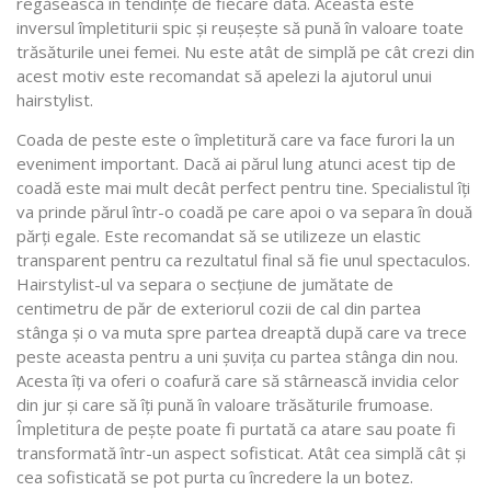
regăsească în tendințe de fiecare dată. Aceasta este
inversul împletiturii spic și reușește să pună în valoare toate
trăsăturile unei femei. Nu este atât de simplă pe cât crezi din
acest motiv este recomandat să apelezi la ajutorul unui
hairstylist.
Coada de peste este o împletitură care va face furori la un
eveniment important. Dacă ai părul lung atunci acest tip de
coadă este mai mult decât perfect pentru tine. Specialistul îți
va prinde părul într-o coadă pe care apoi o va separa în două
părți egale. Este recomandat să se utilizeze un elastic
transparent pentru ca rezultatul final să fie unul spectaculos.
Hairstylist-ul va separa o secțiune de jumătate de
centimetru de păr de exteriorul cozii de cal din partea
stânga și o va muta spre partea dreaptă după care va trece
peste aceasta pentru a uni șuvița cu partea stânga din nou.
Acesta îți va oferi o coafură care să stârnească invidia celor
din jur și care să îți pună în valoare trăsăturile frumoase.
Împletitura de pește poate fi purtată ca atare sau poate fi
transformată într-un aspect sofisticat. Atât cea simplă cât și
cea sofisticată se pot purta cu încredere la un botez.