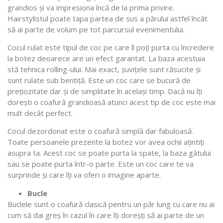
grandios și va impresiona încă de la prima privire.
Hairstylistul poate tapa partea de sus a părului astfel încât
să ai parte de volum pe tot parcursul evenimentului.
Cocul rulat este tipul de coc pe care îl poți purta cu încredere
la botez deoarece are un efect garantat. La baza acestuia
stă tehnica rolling-ului. Mai exact, șuvițele sunt răsucite și
sunt rulate sub bentiță. Este un coc care se bucură de
prețiozitate dar și de simplitate în același timp. Dacă nu îți
dorești o coafură grandioasă atunci acest tip de coc este mai
mult decât perfect.
Cocul dezordonat este o coafură simplă dar fabuloasă.
Toate persoanele prezente la botez vor avea ochii ațintiți
asupra ta. Acest coc se poate purta la spate, la baza gâtului
sau se poate purta într-o parte. Este un coc care te va
surprinde și care îți va oferi o imagine aparte.
Bucle
Buclele sunt o coafură clasică pentru un păr lung cu care nu ai
cum să dai greș în cazul în care îți doreșți să ai parte de un