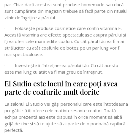
par. Chiar dacă acestea sunt produse homemade sau dacă
sunt cumpărate din magazin trebuie să facă parte din ritualul
zilnic de îngrijire a părului.
· Folosește produse cosmetice care conțin vitamina E.
Această vitamina are efecte spectaculoase asupra părului și
îți va oferi cele mai inedite coafuri. Cu cât părul tău va fi mai
strălucitor cu atât coafurile de botez pe un par lung vor fi
mai spectaculoase.
· Investește în întreținerea părului tău. Cu cât acesta
este mai lung cu atât va fi mai greu de întreținut.
El Sudio este locul în care poți avea
parte de coafurile mult dorite
La salonul El Studio vei găși personalul care este întotdeauna
pregătit să îți ofere cele mai interesante coafuri. Toată
echipa prezentă aici este dispusă în orice moment să aibă
grijă de tine și să te ajute să ai parte de o podoabă capilară
perfectă.