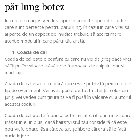
păr lung botez
În cele de mai jos vei descoperi mai multe tipuri de coafuri
care sunt perfecte pentru părul lung. În cazul în care vrei să
ai parte de un aspect de invidiat trebuie să acorzi mare
atenție modului în care părul tău arată.
Coada de cal
Coada de cal este o coafură cu care nu vei da greș dacă vrei
să îți pui în valoare trăsăturile frumoase ale chipului dar și
machiajul.
Coada de cal este o coafură care este potrivită pentru orice
tip de eveniment. Vei avea parte de toată atenția celor din
jur și vei vedea cum ținuta ta va fi pusă în valoare cu ajutorul
acestei coafuri.
Coada de cal poate fi prinsă astfel încât să îți pună în valoare
trăsăturile. În plus, dacă hairstylistul tău consideră că este
potrivit îți poate lăsa câteva șuvițe libere cărora să le facă
bucle lejere.