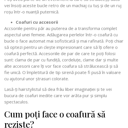
vei însoți aceste bucle retro de un machiaj cu tuș și de un ruj
roșu într-o nuanță puternică.
Coafuri cu accesorii
Accsoriile pentru păr au puterea de a transforma complet
aspectul unei femeie. Adăugarea perlelor într-o coafură cu
bucle o face automat mai sofisticată și mai rafinată. Poți chiar
să optezi pentru un clește impresionant care să îți ofere o
coafură perfectă. Accesoriile de par de care te poți folosi
sunt: clama de par cu fundiță, cordeluțe, clame dar și multe
alte accesorii care îți vor face coafura să strălucească și să
fie unică. O împletitură de tip sirenă poate fi pusă în valoare
cu ajutorul unor ștrasuri colorate.
Lasă-ți hairstylistul să dea frâu liber imaginației și te vei
bucura de coafuri inedite care vor arăta pur și simplu
spectaculos.
Cum poți face o coafură să
reziste?