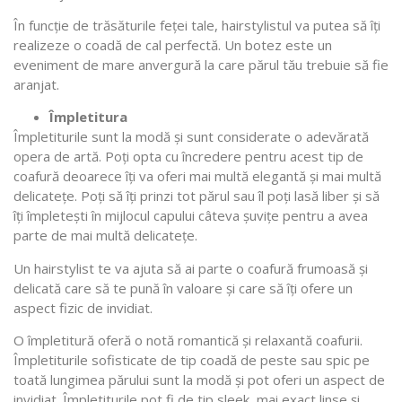
În funcție de trăsăturile feței tale, hairstylistul va putea să îți
realizeze o coadă de cal perfectă. Un botez este un
eveniment de mare anvergură la care părul tău trebuie să fie
aranjat.
Împletitura
Împletiturile sunt la modă și sunt considerate o adevărată
opera de artă. Poți opta cu încredere pentru acest tip de
coafură deoarece îți va oferi mai multă elegantă și mai multă
delicatețe. Poți să îți prinzi tot părul sau îl poți lasă liber și să
îți împletești în mijlocul capului câteva șuvițe pentru a avea
parte de mai multă delicatețe.
Un hairstylist te va ajuta să ai parte o coafură frumoasă și
delicată care să te pună în valoare și care să îți ofere un
aspect fizic de invidiat.
O împletitură oferă o notă romantică și relaxantă coafurii.
Împletiturile sofisticate de tip coadă de peste sau spic pe
toată lungimea părului sunt la modă și pot oferi un aspect de
invidiat. Împletiturile pot fi de tip sleek, mai exact linse și