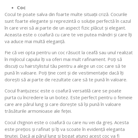
Coc
Cocul te poate salva din foarte multe situații criză. Cocurile
sunt foarte elegante și reprezintă o soluție perfectă în cazul
în care vrei să ai parte de un aspect fizic plăcut și elegant.
Aceasta este o coafură cu care te vei putea mândri și care îți
va aduce mai multă eleganță.
Fie că vei opta pentru un coc răsucit la ceafă sau unul realizat
în mijlocul capului îți va oferi mai mult rafinament. Poți să
discuți cu hairstylistul tău pentru a alege un coc care să te
pună în valoare. Poți ține cont și de vestimentație dacă îți
dorești să ai parte de rezultate care să te pună în valoare.
Cocul franțuzesc este o coafură versatilă care se poate
purta cu încredere la un botez. Este perfect pentru o femeie
care are părul lung și care dorește să își pună în valoare
trăsăturile armonioase ale feței.
Cocul chignon este o coafură cu care nu vei da greș. Acesta
este prețios și rafinat și îți va scoate în evidență eleganta
ținutei. Dacă ai părul lung și bogat atunci acest coc va fi