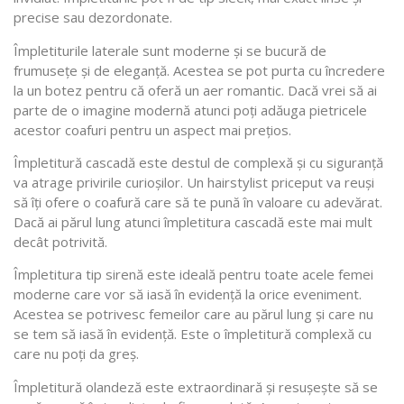
precise sau dezordonate.
Împletiturile laterale sunt moderne și se bucură de
frumusețe și de eleganță. Acestea se pot purta cu încredere
la un botez pentru că oferă un aer romantic. Dacă vrei să ai
parte de o imagine modernă atunci poți adăuga pietricele
acestor coafuri pentru un aspect mai prețios.
Împletitură cascadă este destul de complexă și cu siguranță
va atrage privirile curioșilor. Un hairstylist priceput va reuși
să îți ofere o coafură care să te pună în valoare cu adevărat.
Dacă ai părul lung atunci împletitura cascadă este mai mult
decât potrivită.
Împletitura tip sirenă este ideală pentru toate acele femei
moderne care vor să iasă în evidență la orice eveniment.
Acestea se potrivesc femeilor care au părul lung și care nu
se tem să iasă în evidență. Este o împletitură complexă cu
care nu poți da greș.
Împletitură olandeză este extraordinară și resușește să se