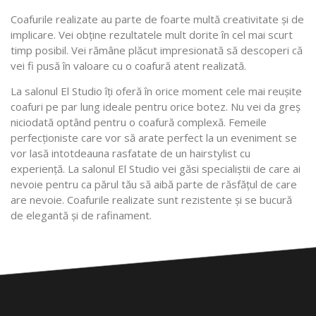
Coafurile realizate au parte de foarte multă creativitate și de
implicare. Vei obține rezultatele mult dorite în cel mai scurt
timp posibil. Vei rămâne plăcut impresionată să descoperi că
vei fi pusă în valoare cu o coafură atent realizată.
La salonul El Studio îți oferă în orice moment cele mai reușite
coafuri pe par lung ideale pentru orice botez. Nu vei da greș
niciodată optând pentru o coafură complexă. Femeile
perfecționiste care vor să arate perfect la un eveniment se
vor lasă intotdeauna rasfatate de un hairstylist cu
experiență. La salonul El Studio vei găsi specialiștii de care ai
nevoie pentru ca părul tău să aibă parte de răsfățul de care
are nevoie. Coafurile realizate sunt rezistente și se bucură
de elegantă și de rafinament.