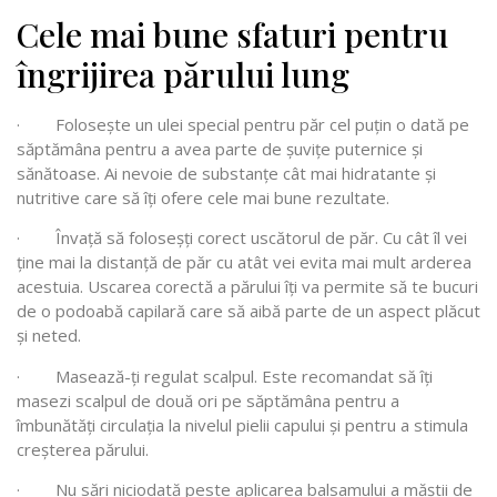
Cele mai bune sfaturi pentru
îngrijirea părului lung
· Folosește un ulei special pentru păr cel puțin o dată pe
săptămâna pentru a avea parte de șuvițe puternice și
sănătoase. Ai nevoie de substanțe cât mai hidratante și
nutritive care să îți ofere cele mai bune rezultate.
· Învață să foloseșți corect uscătorul de păr. Cu cât îl vei
ține mai la distanță de păr cu atât vei evita mai mult arderea
acestuia. Uscarea corectă a părului îți va permite să te bucuri
de o podoabă capilară care să aibă parte de un aspect plăcut
și neted.
· Masează-ți regulat scalpul. Este recomandat să îți
masezi scalpul de două ori pe săptămâna pentru a
îmbunătăți circulația la nivelul pielii capului și pentru a stimula
creșterea părului.
· Nu sări niciodată peste aplicarea balsamului a măștii de