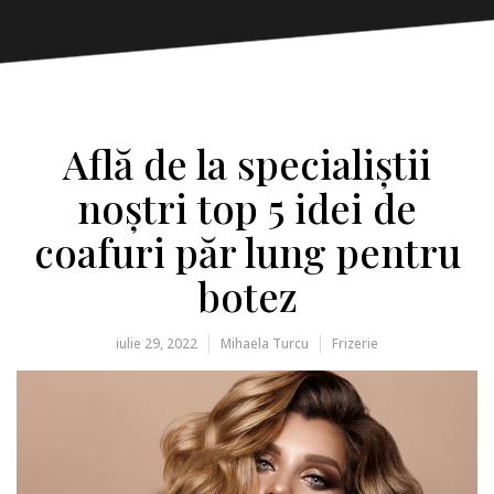
Află de la specialiștii
noștri top 5 idei de
coafuri păr lung pentru
botez
iulie 29, 2022
Mihaela Turcu
Frizerie