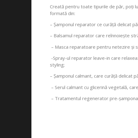
Creată pentru toate tipurile de păr, poți l
formată din:
– Șamponul reparator ce curăță delicat păru
– Balsamul reparator care reînnoiește stră
– Masca reparatoare pentru netezire și st
-Spray-ul reparator leave-in care relaxează
styling;
– Șamponul calmant, care curăță delicat păru
– Serul calmant cu glicerină vegetală, care
– Tratamentul regenerator pre-șamponare,