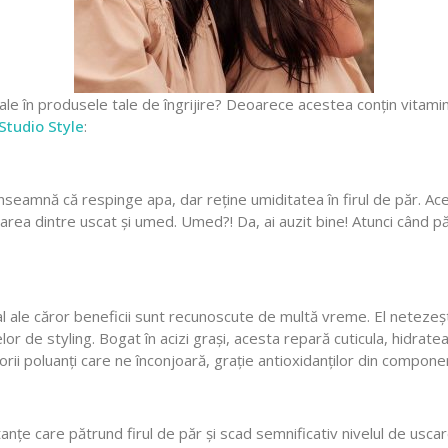
le în produsele tale de îngrijire? Deoarece acestea conțin vitamin
 Studio Style
:
nseamnă că respinge apa, dar reține umiditatea în firul de păr. Ac
rea dintre uscat și umed. Umed?! Da, ai auzit bine! Atunci când pă
ale căror beneficii sunt recunoscute de multă vreme. El netezește pă
r de styling. Bogat în acizi grași, acesta repară cuticula, hidrate
ii poluanți care ne înconjoară, grație antioxidanților din compone
nțe care pătrund firul de păr și scad semnificativ nivelul de uscare