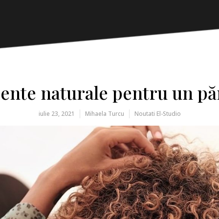
iente naturale pentru un pă
iulie 23, 2021
Mihaela Turcu
Noutati El-Studio