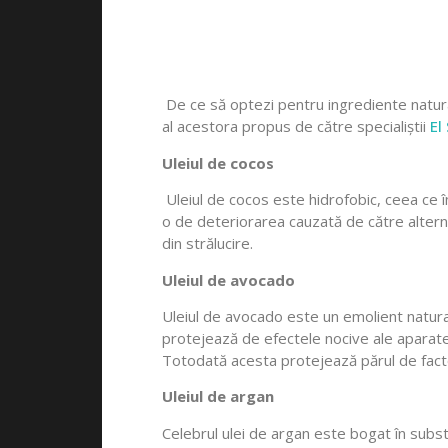
De ce să optezi pentru ingrediente natura
al acestora propus de către specialiștii
El
Uleiul de cocos
Uleiul de cocos este hidrofobic, ceea ce î
o de deteriorarea cauzată de către alterna
din strălucire.
Uleiul de avocado
Uleiul de avocado este un emolient natural 
protejează de efectele nocive ale aparatelo
Totodată acesta protejează părul de factor
Uleiul de argan
Celebrul ulei de argan este bogat în substa