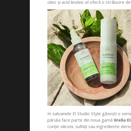
oleic și acid linoleic el oferă o strălucire
In saloanele El Studio Style găsești o ser
părului face parte din noua gamă
Wella E
conțin siliconi, sulfați sau ingrediente der