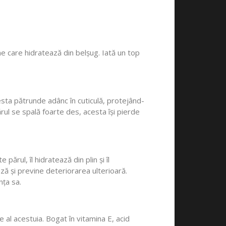
e care hidratează din belșug. Iată un top
esta pătrunde adânc în cuticulă, protejând-
rul se spală foarte des, acesta își pierde
rul, îl hidratează din plin și îl
ază și previne deteriorarea ulterioară.
nța sa.
 al acestuia. Bogat în vitamina E, acid