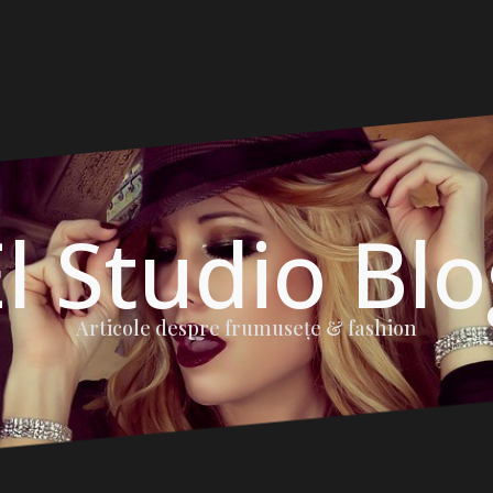
l Studio Bl
Articole despre frumuseţe & fashion