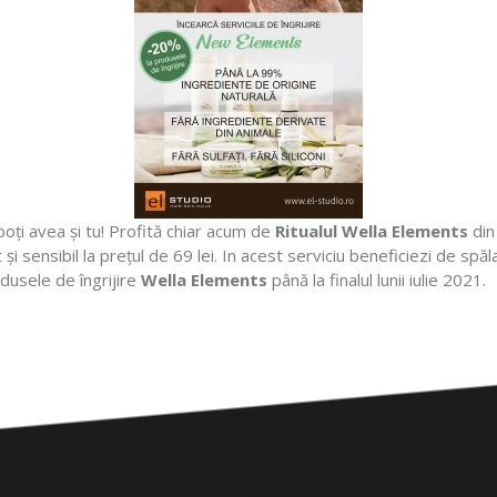
poți avea
și
tu! Profită chiar acum de
Ritualul Wella Elements
din
 și sensibil la prețul de 69 lei. In acest serviciu beneficiezi de s
dusele de îngrijire
Wella Elements
până la finalul lunii iulie 2021.