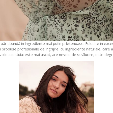
păr abundă în ingrediente mai puțin prietenoase. Folosite în exces, 
stă și produse profesionale de îngrijire, cu ingrediente naturale, ca
voile acestuia: este mai uscat, are nevoie de strălucire, este deg