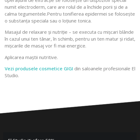
numit electroderm, care are rolul de a închide porii şi de a
calma tegumentele.Pentru tonifierea epidermei se foloseşte
o substanţa speciala sau o loţiune tonica.
Masajul de relaxare şi nutriţie – se executa cu mişcari blânde
în cazul unui ten tânar, în schimb, pentru un ten matur şi ridat,
mişcarile de masaj vor fi mai energice.
Aplicarea maştii nutritive.
Vezi produsele cosmetice GIGI
din saloanele profesionale El
Studio.