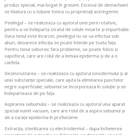
produs special, mai bogat în grasimi. Excesul de demachiant
se înlatura cu o loţiune tonica cu proprietaţi astringente.
Peelingul – se realizeaza cu ajutorul unei perii rotative,
pentru a se îndeparta stratul de celule moarte şi impuritaţile.
Daca tenul este încarcat, peelingul nu se va efectua sub
aburi, deoarece infecţia se poate întinde pe toata faţa.
Pentru tenul seboreic fara probleme, se poate folosi şi
vapoforul, care are rolul de a înmuia epiderma şi de a o
catifela.
Dezincrustarea – se realizeaza cu ajutorul ionodermului şi al
unei substanţe speciale, care ajuta la eliminarea punctelor
negre superficiale; sebumul se încorporeaza în soluţie şi se
îndeparteaza de pe faţa.
Aspirarea sebumului – se realizeaza cu ajutorul unui aparat
special numit vacuum, care are rolul de a aspira sebumul şi
de a curaţa epiderma în profunzime.
Extracţia, sterilizarea cu electrodermul – dupa încheierea
operaţiunii de extracţie se foloseşte un dispozitiv special