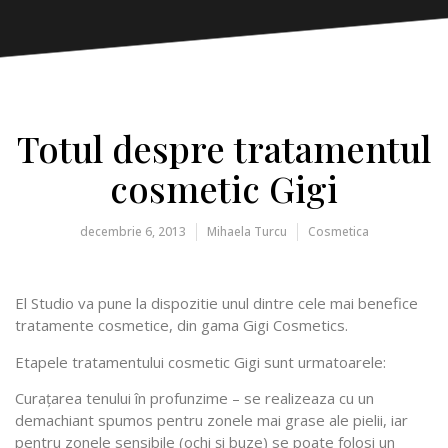
Totul despre tratamentul
cosmetic Gigi
decembrie 6, 2013
Mihaela Turcu
Cosmetica
El Studio va pune la dispozitie unul dintre cele mai benefice
tratamente cosmetice, din gama Gigi Cosmetics.
Etapele tratamentului cosmetic Gigi sunt urmatoarele:
Curaţarea tenului în profunzime – se realizeaza cu un
demachiant spumos pentru zonele mai grase ale pielii, iar
pentru zonele sensibile (ochi şi buze) se poate folosi un