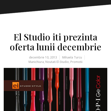
El Studio iti prezinta
oferta lunii decembrie
decembrie 10, 2013
Mihaela Turcu
Manichiura
,
Noutati El-Studio
,
Promotii