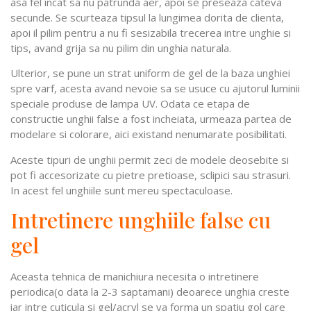
asa fel incat sa nu patrunda aer, apoi se preseaza cateva
secunde. Se scurteaza tipsul la lungimea dorita de clienta,
apoi il pilim pentru a nu fi sesizabila trecerea intre unghie si
tips, avand grija sa nu pilim din unghia naturala.
Ulterior, se pune un strat uniform de gel de la baza unghiei
spre varf, acesta avand nevoie sa se usuce cu ajutorul luminii
speciale produse de lampa UV. Odata ce etapa de
constructie unghii false a fost incheiata, urmeaza partea de
modelare si colorare, aici existand nenumarate posibilitati.
Aceste tipuri de unghii permit zeci de modele deosebite si
pot fi accesorizate cu pietre pretioase, sclipici sau strasuri.
In acest fel unghiile sunt mereu spectaculoase.
Intretinere unghiile false cu
gel
Aceasta tehnica de manichiura necesita o intretinere
periodica(o data la 2-3 saptamani) deoarece unghia creste
iar intre cuticula si gel/acryl se va forma un spatiu gol care