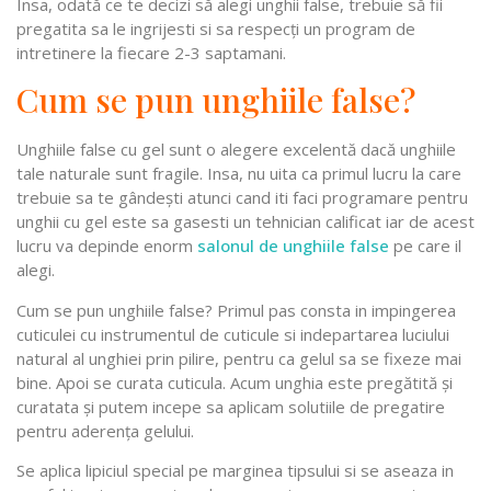
Insa, odată ce te decizi să alegi unghii false, trebuie să fii
pregatita sa le ingrijesti si sa respecți un program de
intretinere la fiecare 2-3 saptamani.
Cum se pun unghiile false?
Unghiile false cu gel sunt o alegere excelentă dacă unghiile
tale naturale sunt fragile. Insa, nu uita ca primul lucru la care
trebuie sa te gândești atunci cand iti faci programare pentru
unghii cu gel este sa gasesti un tehnician calificat iar de acest
lucru va depinde enorm
salonul de unghiile false
pe care il
alegi.
Cum se pun unghiile false? Primul pas consta in impingerea
cuticulei cu instrumentul de cuticule si indepartarea luciului
natural al unghiei prin pilire, pentru ca gelul sa se fixeze mai
bine. Apoi se curata cuticula. Acum unghia este pregătită și
curatata și putem incepe sa aplicam solutiile de pregatire
pentru aderența gelului.
Se aplica lipiciul special pe marginea tipsului si se aseaza in