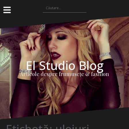
El Studio Blog
Articole despre frumuseţe & fashion
Etichetă:
uleiuri