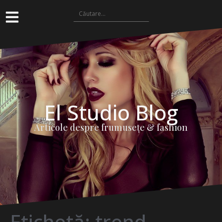
El Studio Blog
Articole despre frumuseţe & fashion
Etichetă:
trend