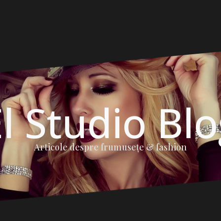
l Studio Bl
Articole despre frumuseţe & fashion