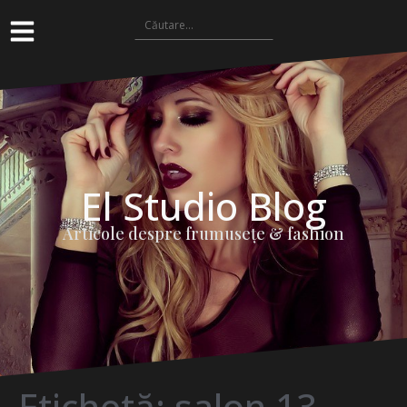
El Studio Blog
Articole despre frumuseţe & fashion
Etichetă:
salon 13