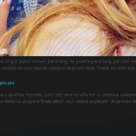
 singur punct comun: parul lung. Se poarta parul lung, pe care sa i
a vorbim de cozi sau de celebrul deja wet look. Toate se refera la 
licatii
 faca aparitia. Femeile sunt cele care se afla intr-o continua caut
a Wella nu acopera firele albe? Iata cateva explicatii. Un proces 