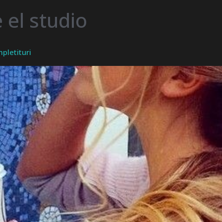
 el studio
pletituri