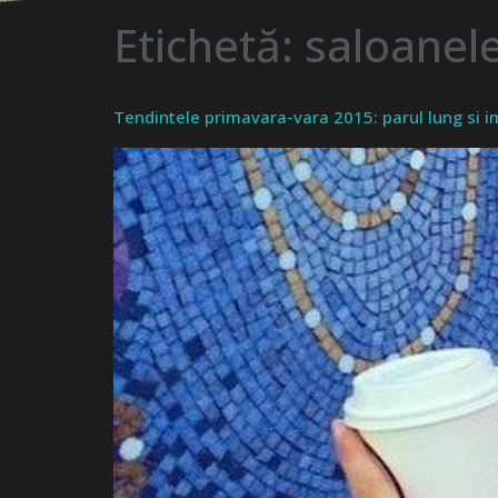
Etichetă:
saloanele
Tendintele primavara-vara 2015: parul lung si im