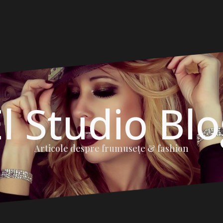
l Studio Bl
Articole despre frumuseţe & fashion