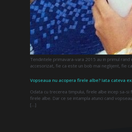
Tendintele primavara-vara 2015 au in primul rand un
accesorizat, fie ca este un bob mai neglijent, fie c
Vopseaua nu acopera firele albe? Iata cateva exp
Odata cu trecerea timpului, firele albe incep sa-si
firele albe. Dar ce se intampla atunci cand vopseau
[…]