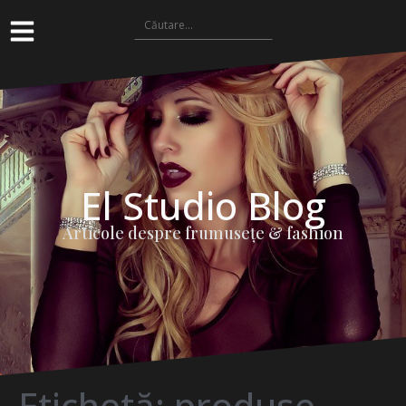
El Studio Blog
Articole despre frumuseţe & fashion
Etichetă:
produse