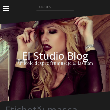
El Studio Blog
Articole despre frumuseţe & fashion
Etichetă:
masca