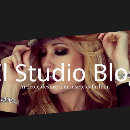
l Studio Bl
Articole despre frumuseţe & fashion