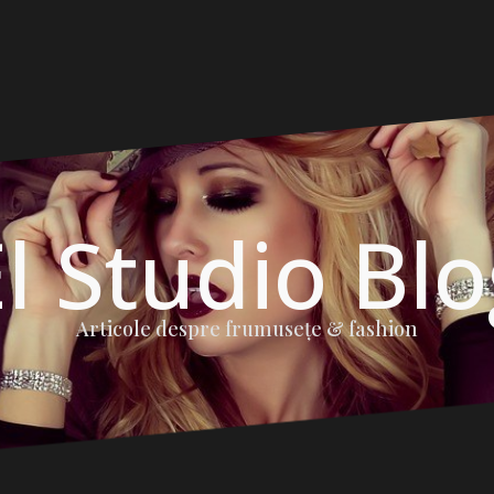
l Studio Bl
Articole despre frumuseţe & fashion