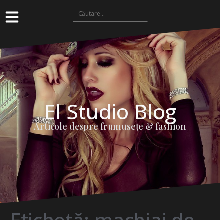
El Studio Blog
Articole despre frumuseţe & fashion
Etichetă:
machiaj de