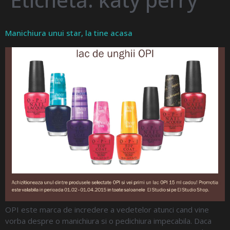
Manichiura unui star, la tine acasa
OPI este marca de incredere a vedetelor atunci cand vine
vorba despre o manichiura si o pedichiura impecabila. Daca