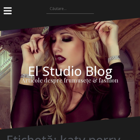
El Studio Blog
Articole despre frumuseţe & fashion
Etichetă:
katy perry